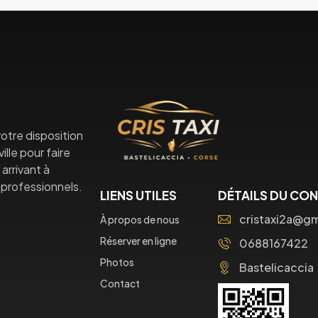
otre disposition
lle pour faire
arrivant à
professionnels.
LIENS UTILES
DÉTAILS DU CO
cristaxi2a@g
À propos de nous
Réserver en ligne
0688167422
Photos
Bastelicaccia
Contact