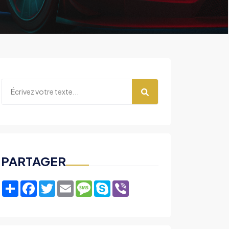
PARTAGER
Share
Facebook
Twitter
Email
Message
Skype
Viber