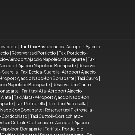
Bonaparte
|
Tarif taxi Bastelicaccia-Aéroport Ajaccio
iccio
|
Réserver taxi Porticcio
|
Taxi Porticcio-
iccio-Aéroport Ajaccio Napoléon Bonaparte
|
Taxi
o-Aéroport Ajaccio Napoléon Bonaparte
|
Réserver
a-Suarella
|
Taxi Eccica-Suarella-Aéroport Ajaccio
-Aéroport Ajaccio Napoléon Bonaparte
|
Taxi Cauro
|
accio Napoléon Bonaparte
|
Réserver taxi Cauro-
Bonaparte
|
Tarif taxi Afa-Aéroport Ajaccio
 Alata
|
Taxi Alata-Aéroport Ajaccio Napoléon
naparte
|
Taxi Pietrosella
|
Tarif taxi Pietrosella
|
io Napoléon Bonaparte
|
Réserver taxi Pietrosella-
i-Corticchiato
|
Taxi Cuttoli-Corticchiato-
r taxi Cuttoli-Corticchiato-Aéroport Ajaccio
io Napoléon Bonaparte
|
Tarif taxi Portigliolo-