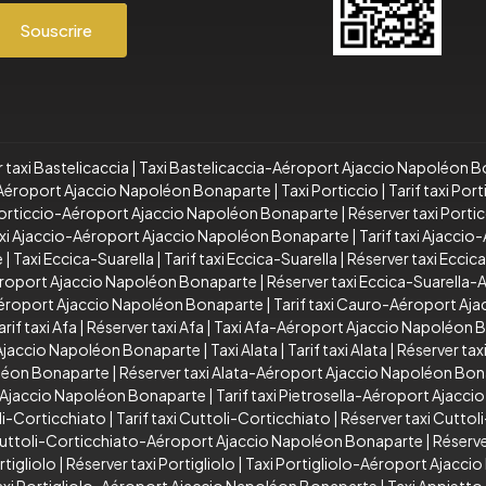
Souscrire
 taxi Bastelicaccia
|
Taxi Bastelicaccia-Aéroport Ajaccio Napoléon 
a-Aéroport Ajaccio Napoléon Bonaparte
|
Taxi Porticcio
|
Tarif taxi Port
 Porticcio-Aéroport Ajaccio Napoléon Bonaparte
|
Réserver taxi Port
xi Ajaccio-Aéroport Ajaccio Napoléon Bonaparte
|
Tarif taxi Ajacci
e
|
Taxi Eccica-Suarella
|
Tarif taxi Eccica-Suarella
|
Réserver taxi Eccic
Aéroport Ajaccio Napoléon Bonaparte
|
Réserver taxi Eccica-Suarella
éroport Ajaccio Napoléon Bonaparte
|
Tarif taxi Cauro-Aéroport Aj
arif taxi Afa
|
Réserver taxi Afa
|
Taxi Afa-Aéroport Ajaccio Napoléon 
 Ajaccio Napoléon Bonaparte
|
Taxi Alata
|
Tarif taxi Alata
|
Réserver taxi
oléon Bonaparte
|
Réserver taxi Alata-Aéroport Ajaccio Napoléon Bo
t Ajaccio Napoléon Bonaparte
|
Tarif taxi Pietrosella-Aéroport Ajacc
li-Corticchiato
|
Tarif taxi Cuttoli-Corticchiato
|
Réserver taxi Cuttol
 Cuttoli-Corticchiato-Aéroport Ajaccio Napoléon Bonaparte
|
Réserve
rtigliolo
|
Réserver taxi Portigliolo
|
Taxi Portigliolo-Aéroport Ajacc