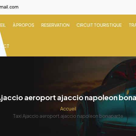
gmail.com
EIL
À PROPOS
RESERVATION
CIRCUIT TOURISTIQUE
TR
TACT
Ajaccio aeroport ajaccio napoleon bon
Accueil
Taxi Ajaccio aeroport ajaccio napoleon bonaparte