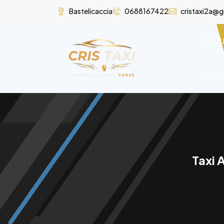
Bastelicaccia
0688167422
cristaxi2a@
ACCU
CON
Taxi 