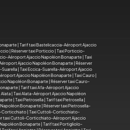
Bonaparte
|
Tarif taxi Bastelicaccia-Aéroport Ajaccio
iccio
|
Réserver taxi Porticcio
|
Taxi Porticcio-
iccio-Aéroport Ajaccio Napoléon Bonaparte
|
Taxi
o-Aéroport Ajaccio Napoléon Bonaparte
|
Réserver
a-Suarella
|
Taxi Eccica-Suarella-Aéroport Ajaccio
-Aéroport Ajaccio Napoléon Bonaparte
|
Taxi Cauro
|
accio Napoléon Bonaparte
|
Réserver taxi Cauro-
Bonaparte
|
Tarif taxi Afa-Aéroport Ajaccio
 Alata
|
Taxi Alata-Aéroport Ajaccio Napoléon
naparte
|
Taxi Pietrosella
|
Tarif taxi Pietrosella
|
io Napoléon Bonaparte
|
Réserver taxi Pietrosella-
i-Corticchiato
|
Taxi Cuttoli-Corticchiato-
r taxi Cuttoli-Corticchiato-Aéroport Ajaccio
io Napoléon Bonaparte
|
Tarif taxi Portigliolo-