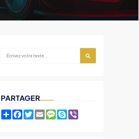
PARTAGER
Share
Facebook
Twitter
Email
Message
Skype
Viber