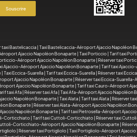
Souscrire
 taxi Bastelicaccia
|
Taxi Bastelicaccia-Aéroport Ajaccio Napoléon 
a-Aéroport Ajaccio Napoléon Bonaparte
|
Taxi Porticcio
|
Tarif taxi Port
 Porticcio-Aéroport Ajaccio Napoléon Bonaparte
|
Réserver taxi Port
xi Ajaccio-Aéroport Ajaccio Napoléon Bonaparte
|
Tarif taxi Ajacci
e
|
Taxi Eccica-Suarella
|
Tarif taxi Eccica-Suarella
|
Réserver taxi Eccic
Aéroport Ajaccio Napoléon Bonaparte
|
Réserver taxi Eccica-Suarella
éroport Ajaccio Napoléon Bonaparte
|
Tarif taxi Cauro-Aéroport Aj
arif taxi Afa
|
Réserver taxi Afa
|
Taxi Afa-Aéroport Ajaccio Napoléon 
 Ajaccio Napoléon Bonaparte
|
Taxi Alata
|
Tarif taxi Alata
|
Réserver taxi
oléon Bonaparte
|
Réserver taxi Alata-Aéroport Ajaccio Napoléon Bo
t Ajaccio Napoléon Bonaparte
|
Tarif taxi Pietrosella-Aéroport Ajacc
li-Corticchiato
|
Tarif taxi Cuttoli-Corticchiato
|
Réserver taxi Cuttol
 Cuttoli-Corticchiato-Aéroport Ajaccio Napoléon Bonaparte
|
Réserve
rtigliolo
|
Réserver taxi Portigliolo
|
Taxi Portigliolo-Aéroport Ajacc