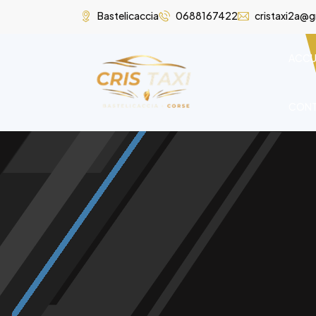
Bastelicaccia
0688167422
cristaxi2a@
ACCU
CON