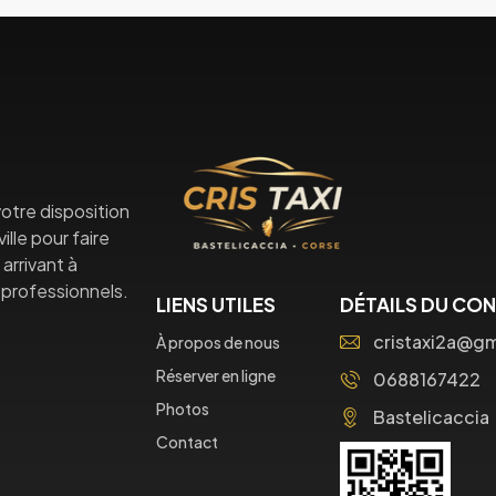
otre disposition
lle pour faire
arrivant à
professionnels.
LIENS UTILES
DÉTAILS DU CO
cristaxi2a@g
À propos de nous
Réserver en ligne
0688167422
Photos
Bastelicaccia
Contact