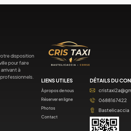
otre disposition
lle pour faire
arrivant à
professionnels.
LIENS UTILES
DÉTAILS DU CO
cristaxi2a@g
À propos de nous
Réserver en ligne
0688167422
Photos
Bastelicaccia
Contact