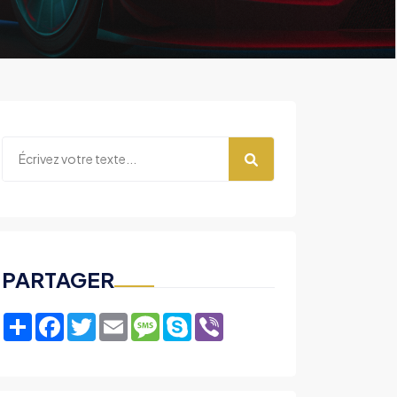
PARTAGER
Share
Facebook
Twitter
Email
Message
Skype
Viber