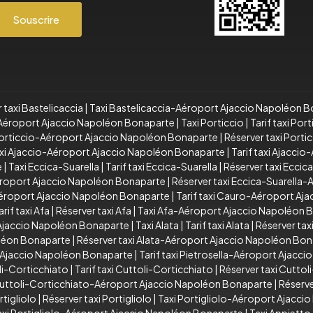
Souscrire
 taxi Bastelicaccia
|
Taxi Bastelicaccia-Aéroport Ajaccio Napoléon 
a-Aéroport Ajaccio Napoléon Bonaparte
|
Taxi Porticcio
|
Tarif taxi Port
 Porticcio-Aéroport Ajaccio Napoléon Bonaparte
|
Réserver taxi Port
xi Ajaccio-Aéroport Ajaccio Napoléon Bonaparte
|
Tarif taxi Ajacci
e
|
Taxi Eccica-Suarella
|
Tarif taxi Eccica-Suarella
|
Réserver taxi Eccic
Aéroport Ajaccio Napoléon Bonaparte
|
Réserver taxi Eccica-Suarella
éroport Ajaccio Napoléon Bonaparte
|
Tarif taxi Cauro-Aéroport Aj
arif taxi Afa
|
Réserver taxi Afa
|
Taxi Afa-Aéroport Ajaccio Napoléon 
 Ajaccio Napoléon Bonaparte
|
Taxi Alata
|
Tarif taxi Alata
|
Réserver taxi
oléon Bonaparte
|
Réserver taxi Alata-Aéroport Ajaccio Napoléon Bo
t Ajaccio Napoléon Bonaparte
|
Tarif taxi Pietrosella-Aéroport Ajacc
li-Corticchiato
|
Tarif taxi Cuttoli-Corticchiato
|
Réserver taxi Cuttol
 Cuttoli-Corticchiato-Aéroport Ajaccio Napoléon Bonaparte
|
Réserve
rtigliolo
|
Réserver taxi Portigliolo
|
Taxi Portigliolo-Aéroport Ajacc