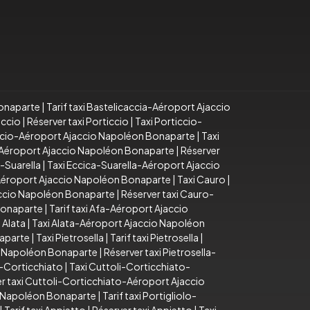
Bonaparte
|
Tarif taxi Bastelicaccia-Aéroport Ajaccio
iccio
|
Réserver taxi Porticcio
|
Taxi Porticcio-
iccio-Aéroport Ajaccio Napoléon Bonaparte
|
Taxi
o-Aéroport Ajaccio Napoléon Bonaparte
|
Réserver
a-Suarella
|
Taxi Eccica-Suarella-Aéroport Ajaccio
-Aéroport Ajaccio Napoléon Bonaparte
|
Taxi Cauro
|
accio Napoléon Bonaparte
|
Réserver taxi Cauro-
Bonaparte
|
Tarif taxi Afa-Aéroport Ajaccio
 Alata
|
Taxi Alata-Aéroport Ajaccio Napoléon
naparte
|
Taxi Pietrosella
|
Tarif taxi Pietrosella
|
io Napoléon Bonaparte
|
Réserver taxi Pietrosella-
i-Corticchiato
|
Taxi Cuttoli-Corticchiato-
r taxi Cuttoli-Corticchiato-Aéroport Ajaccio
io Napoléon Bonaparte
|
Tarif taxi Portigliolo-