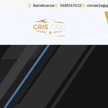
Bastelicaccia
0688167422
cristaxi2a@
ACCU
CON