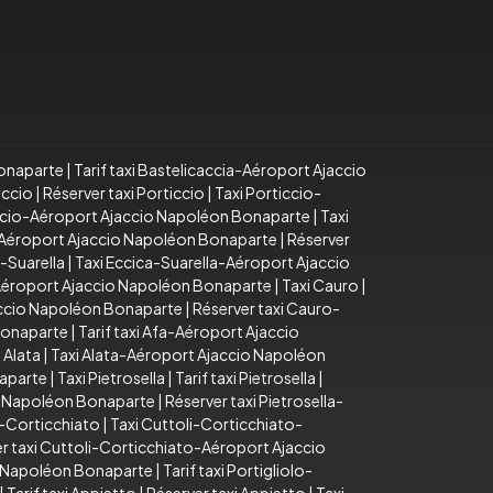
Bonaparte
|
Tarif taxi Bastelicaccia-Aéroport Ajaccio
iccio
|
Réserver taxi Porticcio
|
Taxi Porticcio-
iccio-Aéroport Ajaccio Napoléon Bonaparte
|
Taxi
o-Aéroport Ajaccio Napoléon Bonaparte
|
Réserver
a-Suarella
|
Taxi Eccica-Suarella-Aéroport Ajaccio
-Aéroport Ajaccio Napoléon Bonaparte
|
Taxi Cauro
|
accio Napoléon Bonaparte
|
Réserver taxi Cauro-
Bonaparte
|
Tarif taxi Afa-Aéroport Ajaccio
 Alata
|
Taxi Alata-Aéroport Ajaccio Napoléon
naparte
|
Taxi Pietrosella
|
Tarif taxi Pietrosella
|
io Napoléon Bonaparte
|
Réserver taxi Pietrosella-
i-Corticchiato
|
Taxi Cuttoli-Corticchiato-
r taxi Cuttoli-Corticchiato-Aéroport Ajaccio
io Napoléon Bonaparte
|
Tarif taxi Portigliolo-