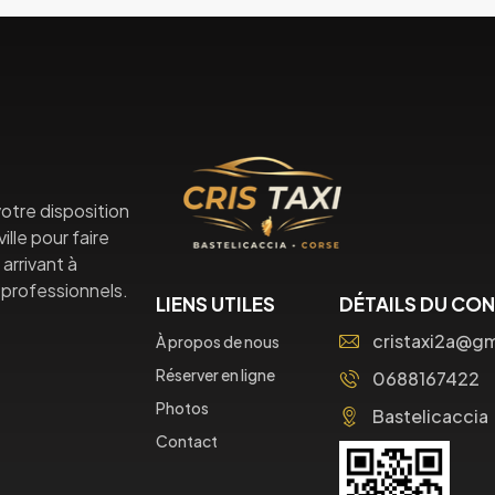
otre disposition
lle pour faire
arrivant à
professionnels.
LIENS UTILES
DÉTAILS DU CO
cristaxi2a@g
À propos de nous
Réserver en ligne
0688167422
Photos
Bastelicaccia
Contact