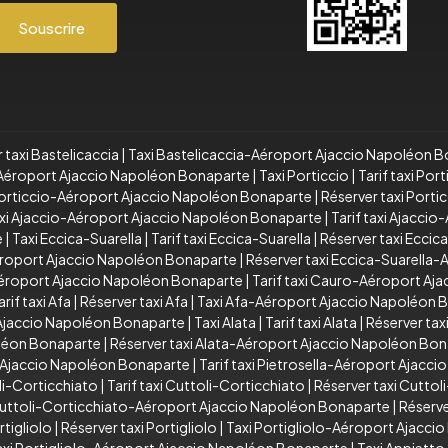
Souscrire
 taxi Bastelicaccia
|
Taxi Bastelicaccia-Aéroport Ajaccio Napoléon 
a-Aéroport Ajaccio Napoléon Bonaparte
|
Taxi Porticcio
|
Tarif taxi Port
 Porticcio-Aéroport Ajaccio Napoléon Bonaparte
|
Réserver taxi Port
xi Ajaccio-Aéroport Ajaccio Napoléon Bonaparte
|
Tarif taxi Ajacci
e
|
Taxi Eccica-Suarella
|
Tarif taxi Eccica-Suarella
|
Réserver taxi Eccic
Aéroport Ajaccio Napoléon Bonaparte
|
Réserver taxi Eccica-Suarella
éroport Ajaccio Napoléon Bonaparte
|
Tarif taxi Cauro-Aéroport Aj
arif taxi Afa
|
Réserver taxi Afa
|
Taxi Afa-Aéroport Ajaccio Napoléon 
 Ajaccio Napoléon Bonaparte
|
Taxi Alata
|
Tarif taxi Alata
|
Réserver taxi
oléon Bonaparte
|
Réserver taxi Alata-Aéroport Ajaccio Napoléon Bo
t Ajaccio Napoléon Bonaparte
|
Tarif taxi Pietrosella-Aéroport Ajacc
li-Corticchiato
|
Tarif taxi Cuttoli-Corticchiato
|
Réserver taxi Cuttol
 Cuttoli-Corticchiato-Aéroport Ajaccio Napoléon Bonaparte
|
Réserve
rtigliolo
|
Réserver taxi Portigliolo
|
Taxi Portigliolo-Aéroport Ajacc