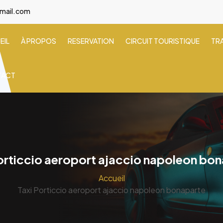
gmail.com
EIL
À PROPOS
RESERVATION
CIRCUIT TOURISTIQUE
TR
TACT
orticcio aeroport ajaccio napoleon bo
Accueil
Taxi Porticcio aeroport ajaccio napoleon bonaparte