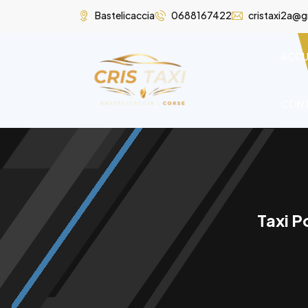
Bastelicaccia
0688167422
cristaxi2a@
ACCU
CON
Taxi P