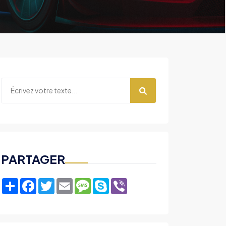
PARTAGER
Share
Facebook
Twitter
Email
Message
Skype
Viber