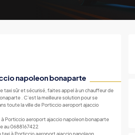
accio napoleon bonaparte
e taxi sûr et sécurisé, faites appel à un chauffeur de
naparte . C’est la meilleure solution pour se
s toute la ville de Porticcio aeroport ajaccio
 à Porticcio aeroport ajaccio napoleon bonaparte
one au 0688167422
 taxi à Porticcio aeroport ajaccio napoleon