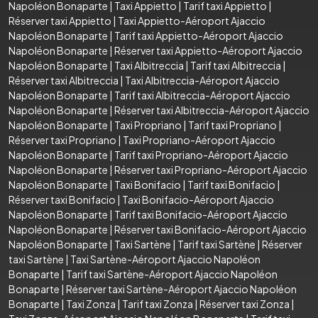
Napoléon Bonaparte
|
Taxi Appietto
|
Tarif taxi Appietto
|
Réserver taxi Appietto
|
Taxi Appietto-Aéroport Ajaccio
Napoléon Bonaparte
|
Tarif taxi Appietto-Aéroport Ajaccio
Napoléon Bonaparte
|
Réserver taxi Appietto-Aéroport Ajaccio
Napoléon Bonaparte
|
Taxi Albitreccia
|
Tarif taxi Albitreccia
|
Réserver taxi Albitreccia
|
Taxi Albitreccia-Aéroport Ajaccio
Napoléon Bonaparte
|
Tarif taxi Albitreccia-Aéroport Ajaccio
Napoléon Bonaparte
|
Réserver taxi Albitreccia-Aéroport Ajaccio
Napoléon Bonaparte
|
Taxi Propriano
|
Tarif taxi Propriano
|
Réserver taxi Propriano
|
Taxi Propriano-Aéroport Ajaccio
Napoléon Bonaparte
|
Tarif taxi Propriano-Aéroport Ajaccio
Napoléon Bonaparte
|
Réserver taxi Propriano-Aéroport Ajaccio
Napoléon Bonaparte
|
Taxi Bonifacio
|
Tarif taxi Bonifacio
|
Réserver taxi Bonifacio
|
Taxi Bonifacio-Aéroport Ajaccio
Napoléon Bonaparte
|
Tarif taxi Bonifacio-Aéroport Ajaccio
Napoléon Bonaparte
|
Réserver taxi Bonifacio-Aéroport Ajaccio
Napoléon Bonaparte
|
Taxi Sartène
|
Tarif taxi Sartène
|
Réserver
taxi Sartène
|
Taxi Sartène-Aéroport Ajaccio Napoléon
Bonaparte
|
Tarif taxi Sartène-Aéroport Ajaccio Napoléon
Bonaparte
|
Réserver taxi Sartène-Aéroport Ajaccio Napoléon
Bonaparte
|
Taxi Zonza
|
Tarif taxi Zonza
|
Réserver taxi Zonza
|