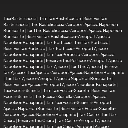
Taxi Bastelicaccia
|
Tarif taxi Bastelicaccia
|
Réserver taxi
Bastelicaccia
|
Taxi Bastelicaccia-Aéroport Ajaccio Napoléon
Bonaparte
|
Tarif taxi Bastelicaccia-Aéroport Ajaccio Napoléon
Bonaparte
|
Réserver taxi Bastelicaccia-Aéroport Ajaccio
Napoléon Bonaparte
|
Taxi Porticcio
|
Tarif taxi Porticcio
|
Réserver taxi Porticcio
|
Taxi Porticcio-Aéroport Ajaccio
Napoléon Bonaparte
|
Tarif taxi Porticcio-Aéroport Ajaccio
Napoléon Bonaparte
|
Réserver taxi Porticcio-Aéroport Ajaccio
Napoléon Bonaparte
|
Taxi Ajaccio
|
Tarif taxi Ajaccio
|
Réserver
taxi Ajaccio
|
Taxi Ajaccio-Aéroport Ajaccio Napoléon Bonaparte
|
Tarif taxi Ajaccio-Aéroport Ajaccio Napoléon Bonaparte
|
Réserver taxi Ajaccio-Aéroport Ajaccio Napoléon Bonaparte
|
Taxi Eccica-Suarella
|
Tarif taxi Eccica-Suarella
|
Réserver taxi
Eccica-Suarella
|
Taxi Eccica-Suarella-Aéroport Ajaccio
Napoléon Bonaparte
|
Tarif taxi Eccica-Suarella-Aéroport
Ajaccio Napoléon Bonaparte
|
Réserver taxi Eccica-Suarella-
Aéroport Ajaccio Napoléon Bonaparte
|
Taxi Cauro
|
Tarif taxi
Cauro
|
Réserver taxi Cauro
|
Taxi Cauro-Aéroport Ajaccio
Napoléon Bonaparte
|
Tarif taxi Cauro-Aéroport Ajaccio