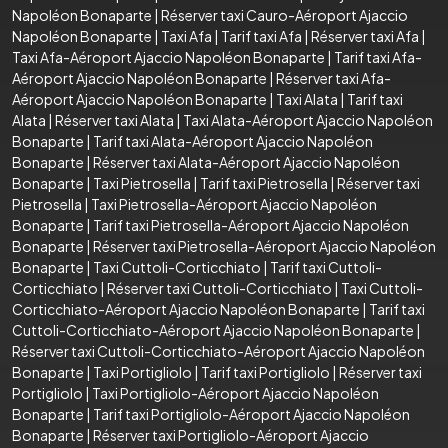
Napoléon Bonaparte
|
Réserver taxi Cauro-Aéroport Ajaccio
Napoléon Bonaparte
|
Taxi Afa
|
Tarif taxi Afa
|
Réserver taxi Afa
|
Taxi Afa-Aéroport Ajaccio Napoléon Bonaparte
|
Tarif taxi Afa-
Aéroport Ajaccio Napoléon Bonaparte
|
Réserver taxi Afa-
Aéroport Ajaccio Napoléon Bonaparte
|
Taxi Alata
|
Tarif taxi
Alata
|
Réserver taxi Alata
|
Taxi Alata-Aéroport Ajaccio Napoléon
Bonaparte
|
Tarif taxi Alata-Aéroport Ajaccio Napoléon
Bonaparte
|
Réserver taxi Alata-Aéroport Ajaccio Napoléon
Bonaparte
|
Taxi Pietrosella
|
Tarif taxi Pietrosella
|
Réserver taxi
Pietrosella
|
Taxi Pietrosella-Aéroport Ajaccio Napoléon
Bonaparte
|
Tarif taxi Pietrosella-Aéroport Ajaccio Napoléon
Bonaparte
|
Réserver taxi Pietrosella-Aéroport Ajaccio Napoléon
Bonaparte
|
Taxi Cuttoli-Corticchiato
|
Tarif taxi Cuttoli-
Corticchiato
|
Réserver taxi Cuttoli-Corticchiato
|
Taxi Cuttoli-
Corticchiato-Aéroport Ajaccio Napoléon Bonaparte
|
Tarif taxi
Cuttoli-Corticchiato-Aéroport Ajaccio Napoléon Bonaparte
|
Réserver taxi Cuttoli-Corticchiato-Aéroport Ajaccio Napoléon
Bonaparte
|
Taxi Portigliolo
|
Tarif taxi Portigliolo
|
Réserver taxi
Portigliolo
|
Taxi Portigliolo-Aéroport Ajaccio Napoléon
Bonaparte
|
Tarif taxi Portigliolo-Aéroport Ajaccio Napoléon
Bonaparte
|
Réserver taxi Portigliolo-Aéroport Ajaccio