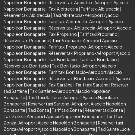
Napoléon Bonaparte
|
Réserver taxi Appietto-Aéroport Ajaccio
Napoléon Bonaparte
|
Taxi Albitreccia
|
Tarif taxi Albitreccia
|
Réserver taxi Albitreccia
|
Taxi Albitreccia-Aéroport Ajaccio
Napoléon Bonaparte
|
Tarif taxi Albitreccia-Aéroport Ajaccio
Napoléon Bonaparte
|
Réserver taxi Albitreccia-Aéroport Ajaccio
Napoléon Bonaparte
|
Taxi Propriano
|
Tarif taxi Propriano
|
Réserver taxi Propriano
|
Taxi Propriano-Aéroport Ajaccio
Napoléon Bonaparte
|
Tarif taxi Propriano-Aéroport Ajaccio
Napoléon Bonaparte
|
Réserver taxi Propriano-Aéroport Ajaccio
Napoléon Bonaparte
|
Taxi Bonifacio
|
Tarif taxi Bonifacio
|
Réserver taxi Bonifacio
|
Taxi Bonifacio-Aéroport Ajaccio
Napoléon Bonaparte
|
Tarif taxi Bonifacio-Aéroport Ajaccio
Napoléon Bonaparte
|
Réserver taxi Bonifacio-Aéroport Ajaccio
Napoléon Bonaparte
|
Taxi Sartène
|
Tarif taxi Sartène
|
Réserver
taxi Sartène
|
Taxi Sartène-Aéroport Ajaccio Napoléon
Bonaparte
|
Tarif taxi Sartène-Aéroport Ajaccio Napoléon
Bonaparte
|
Réserver taxi Sartène-Aéroport Ajaccio Napoléon
Bonaparte
|
Taxi Zonza
|
Tarif taxi Zonza
|
Réserver taxi Zonza
|
Taxi Zonza-Aéroport Ajaccio Napoléon Bonaparte
|
Tarif taxi
Zonza-Aéroport Ajaccio Napoléon Bonaparte
|
Réserver taxi
Zonza-Aéroport Ajaccio Napoléon Bonaparte
|
Taxi Sainte Lucie