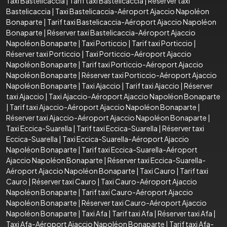
Taxi Bastelicaccia
|
Tarif taxi Bastelicaccia
|
Réserver taxi
Bastelicaccia
|
Taxi Bastelicaccia-Aéroport Ajaccio Napoléon
Bonaparte
|
Tarif taxi Bastelicaccia-Aéroport Ajaccio Napoléon
Bonaparte
|
Réserver taxi Bastelicaccia-Aéroport Ajaccio
Napoléon Bonaparte
|
Taxi Porticcio
|
Tarif taxi Porticcio
|
Réserver taxi Porticcio
|
Taxi Porticcio-Aéroport Ajaccio
Napoléon Bonaparte
|
Tarif taxi Porticcio-Aéroport Ajaccio
Napoléon Bonaparte
|
Réserver taxi Porticcio-Aéroport Ajaccio
Napoléon Bonaparte
|
Taxi Ajaccio
|
Tarif taxi Ajaccio
|
Réserver
taxi Ajaccio
|
Taxi Ajaccio-Aéroport Ajaccio Napoléon Bonaparte
|
Tarif taxi Ajaccio-Aéroport Ajaccio Napoléon Bonaparte
|
Réserver taxi Ajaccio-Aéroport Ajaccio Napoléon Bonaparte
|
Taxi Eccica-Suarella
|
Tarif taxi Eccica-Suarella
|
Réserver taxi
Eccica-Suarella
|
Taxi Eccica-Suarella-Aéroport Ajaccio
Napoléon Bonaparte
|
Tarif taxi Eccica-Suarella-Aéroport
Ajaccio Napoléon Bonaparte
|
Réserver taxi Eccica-Suarella-
Aéroport Ajaccio Napoléon Bonaparte
|
Taxi Cauro
|
Tarif taxi
Cauro
|
Réserver taxi Cauro
|
Taxi Cauro-Aéroport Ajaccio
Napoléon Bonaparte
|
Tarif taxi Cauro-Aéroport Ajaccio
Napoléon Bonaparte
|
Réserver taxi Cauro-Aéroport Ajaccio
Napoléon Bonaparte
|
Taxi Afa
|
Tarif taxi Afa
|
Réserver taxi Afa
|
Taxi Afa-Aéroport Ajaccio Napoléon Bonaparte
|
Tarif taxi Afa-