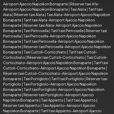
Aéroport Ajaccio Napoléon Bonaparte
|
Réserver taxi Afa-
Aéroport Ajaccio Napoléon Bonaparte
|
Taxi Alata
|
Tarif taxi
Alata
|
Réserver taxi Alata
|
Taxi Alata-Aéroport Ajaccio Napoléon
Bonaparte
|
Tarif taxi Alata-Aéroport Ajaccio Napoléon
Bonaparte
|
Réserver taxi Alata-Aéroport Ajaccio Napoléon
Bonaparte
|
Taxi Pietrosella
|
Tarif taxi Pietrosella
|
Réserver taxi
Pietrosella
|
Taxi Pietrosella-Aéroport Ajaccio Napoléon
Bonaparte
|
Tarif taxi Pietrosella-Aéroport Ajaccio Napoléon
Bonaparte
|
Réserver taxi Pietrosella-Aéroport Ajaccio Napoléon
Bonaparte
|
Taxi Cuttoli-Corticchiato
|
Tarif taxi Cuttoli-
Corticchiato
|
Réserver taxi Cuttoli-Corticchiato
|
Taxi Cuttoli-
Corticchiato-Aéroport Ajaccio Napoléon Bonaparte
|
Tarif taxi
Cuttoli-Corticchiato-Aéroport Ajaccio Napoléon Bonaparte
|
Réserver taxi Cuttoli-Corticchiato-Aéroport Ajaccio Napoléon
Bonaparte
|
Taxi Portigliolo
|
Tarif taxi Portigliolo
|
Réserver taxi
Portigliolo
|
Taxi Portigliolo-Aéroport Ajaccio Napoléon
Bonaparte
|
Tarif taxi Portigliolo-Aéroport Ajaccio Napoléon
Bonaparte
|
Réserver taxi Portigliolo-Aéroport Ajaccio
Napoléon Bonaparte
|
Taxi Appietto
|
Tarif taxi Appietto
|
Réserver taxi Appietto
|
Taxi Appietto-Aéroport Ajaccio
Napoléon Bonaparte
|
Tarif taxi Appietto-Aéroport Ajaccio