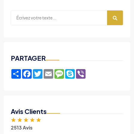
PARTAGER
Share
Facebook
Twitter
Email
Message
Skype
Viber
Avis Clients
★
★
★
★
★
2513 Avis