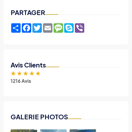
PARTAGER
Share
Facebook
Twitter
Email
Message
Skype
Viber
Avis Clients
★
★
★
★
★
1216 Avis
GALERIE PHOTOS