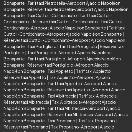
Bonaparte
|
Tarif taxi Pietrosella-Aéroport Ajaccio Napoléon
Bonaparte
|
Réserver taxi Pietrosella-Aéroport Ajaccio Napoléon
Bonaparte
|
Taxi Cuttoli-Corticchiato
|
Tarif taxi Cuttoli-
Corticchiato
|
Réserver taxi Cuttoli-Corticchiato
|
Taxi Cuttoli-
Corticchiato-Aéroport Ajaccio Napoléon Bonaparte
|
Tarif taxi
Cuttoli-Corticchiato-Aéroport Ajaccio Napoléon Bonaparte
|
Réserver taxi Cuttoli-Corticchiato-Aéroport Ajaccio Napoléon
Bonaparte
|
Taxi Portigliolo
|
Tarif taxi Portigliolo
|
Réserver taxi
Portigliolo
|
Taxi Portigliolo-Aéroport Ajaccio Napoléon
Bonaparte
|
Tarif taxi Portigliolo-Aéroport Ajaccio Napoléon
Bonaparte
|
Réserver taxi Portigliolo-Aéroport Ajaccio
Napoléon Bonaparte
|
Taxi Appietto
|
Tarif taxi Appietto
|
Réserver taxi Appietto
|
Taxi Appietto-Aéroport Ajaccio
Napoléon Bonaparte
|
Tarif taxi Appietto-Aéroport Ajaccio
Napoléon Bonaparte
|
Réserver taxi Appietto-Aéroport Ajaccio
Napoléon Bonaparte
|
Taxi Albitreccia
|
Tarif taxi Albitreccia
|
Réserver taxi Albitreccia
|
Taxi Albitreccia-Aéroport Ajaccio
Napoléon Bonaparte
|
Tarif taxi Albitreccia-Aéroport Ajaccio
Napoléon Bonaparte
|
Réserver taxi Albitreccia-Aéroport Ajaccio
Napoléon Bonaparte
|
Taxi Propriano
|
Tarif taxi Propriano
|
Réserver taxi Propriano
|
Taxi Propriano-Aéroport Ajaccio