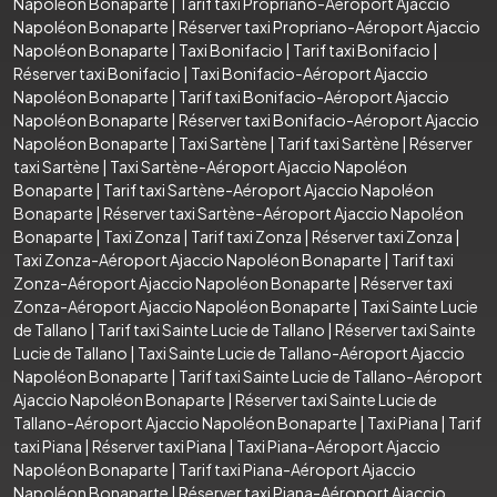
Napoléon Bonaparte
|
Tarif taxi Propriano-Aéroport Ajaccio
Napoléon Bonaparte
|
Réserver taxi Propriano-Aéroport Ajaccio
Napoléon Bonaparte
|
Taxi Bonifacio
|
Tarif taxi Bonifacio
|
Réserver taxi Bonifacio
|
Taxi Bonifacio-Aéroport Ajaccio
Napoléon Bonaparte
|
Tarif taxi Bonifacio-Aéroport Ajaccio
Napoléon Bonaparte
|
Réserver taxi Bonifacio-Aéroport Ajaccio
Napoléon Bonaparte
|
Taxi Sartène
|
Tarif taxi Sartène
|
Réserver
taxi Sartène
|
Taxi Sartène-Aéroport Ajaccio Napoléon
Bonaparte
|
Tarif taxi Sartène-Aéroport Ajaccio Napoléon
Bonaparte
|
Réserver taxi Sartène-Aéroport Ajaccio Napoléon
Bonaparte
|
Taxi Zonza
|
Tarif taxi Zonza
|
Réserver taxi Zonza
|
Taxi Zonza-Aéroport Ajaccio Napoléon Bonaparte
|
Tarif taxi
Zonza-Aéroport Ajaccio Napoléon Bonaparte
|
Réserver taxi
Zonza-Aéroport Ajaccio Napoléon Bonaparte
|
Taxi Sainte Lucie
de Tallano
|
Tarif taxi Sainte Lucie de Tallano
|
Réserver taxi Sainte
Lucie de Tallano
|
Taxi Sainte Lucie de Tallano-Aéroport Ajaccio
Napoléon Bonaparte
|
Tarif taxi Sainte Lucie de Tallano-Aéroport
Ajaccio Napoléon Bonaparte
|
Réserver taxi Sainte Lucie de
Tallano-Aéroport Ajaccio Napoléon Bonaparte
|
Taxi Piana
|
Tarif
taxi Piana
|
Réserver taxi Piana
|
Taxi Piana-Aéroport Ajaccio
Napoléon Bonaparte
|
Tarif taxi Piana-Aéroport Ajaccio
Napoléon Bonaparte
|
Réserver taxi Piana-Aéroport Ajaccio