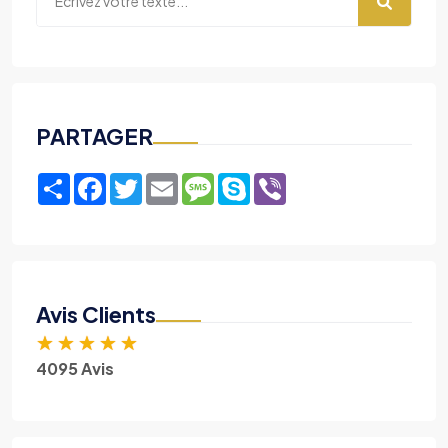
PARTAGER
Share
Facebook
Twitter
Email
Message
Skype
Viber
Avis Clients
★
★
★
★
★
4095 Avis