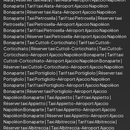
Bonaparte
|
Tarif taxi Alata-Aéroport Ajaccio Napoléon
Bonaparte
|
Réserver taxi Alata-Aéroport Ajaccio Napoléon
Bonaparte
|
Taxi Pietrosella
|
Tarif taxi Pietrosella
|
Réserver taxi
Pietrosella
|
Taxi Pietrosella-Aéroport Ajaccio Napoléon
Bonaparte
|
Tarif taxi Pietrosella-Aéroport Ajaccio Napoléon
Bonaparte
|
Réserver taxi Pietrosella-Aéroport Ajaccio Napoléon
Bonaparte
|
Taxi Cuttoli-Corticchiato
|
Tarif taxi Cuttoli-
Corticchiato
|
Réserver taxi Cuttoli-Corticchiato
|
Taxi Cuttoli-
Corticchiato-Aéroport Ajaccio Napoléon Bonaparte
|
Tarif taxi
Cuttoli-Corticchiato-Aéroport Ajaccio Napoléon Bonaparte
|
Réserver taxi Cuttoli-Corticchiato-Aéroport Ajaccio Napoléon
Bonaparte
|
Taxi Portigliolo
|
Tarif taxi Portigliolo
|
Réserver taxi
Portigliolo
|
Taxi Portigliolo-Aéroport Ajaccio Napoléon
Bonaparte
|
Tarif taxi Portigliolo-Aéroport Ajaccio Napoléon
Bonaparte
|
Réserver taxi Portigliolo-Aéroport Ajaccio
Napoléon Bonaparte
|
Taxi Appietto
|
Tarif taxi Appietto
|
Réserver taxi Appietto
|
Taxi Appietto-Aéroport Ajaccio
Napoléon Bonaparte
|
Tarif taxi Appietto-Aéroport Ajaccio
Napoléon Bonaparte
|
Réserver taxi Appietto-Aéroport Ajaccio
Napoléon Bonaparte
|
Taxi Albitreccia
|
Tarif taxi Albitreccia
|
Réserver taxi Albitreccia
|
Taxi Albitreccia-Aéroport Ajaccio