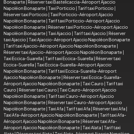
Bonaparte
|
Réserver taxi Bastelicaccia-Aéroport Ajaccio
Napoléon Bonaparte
|
Taxi Porticcio
|
Tarif taxi Porticcio
|
Réserver taxi Porticcio
|
Taxi Porticcio-Aéroport Ajaccio
Napoléon Bonaparte
|
Tarif taxi Porticcio-Aéroport Ajaccio
Napoléon Bonaparte
|
Réserver taxi Porticcio-Aéroport Ajaccio
Napoléon Bonaparte
|
Taxi Ajaccio
|
Tarif taxi Ajaccio
|
Réserver
taxi Ajaccio
|
Taxi Ajaccio-Aéroport Ajaccio Napoléon Bonaparte
|
Tarif taxi Ajaccio-Aéroport Ajaccio Napoléon Bonaparte
|
Réserver taxi Ajaccio-Aéroport Ajaccio Napoléon Bonaparte
|
Taxi Eccica-Suarella
|
Tarif taxi Eccica-Suarella
|
Réserver taxi
Eccica-Suarella
|
Taxi Eccica-Suarella-Aéroport Ajaccio
Napoléon Bonaparte
|
Tarif taxi Eccica-Suarella-Aéroport
Ajaccio Napoléon Bonaparte
|
Réserver taxi Eccica-Suarella-
Aéroport Ajaccio Napoléon Bonaparte
|
Taxi Cauro
|
Tarif taxi
Cauro
|
Réserver taxi Cauro
|
Taxi Cauro-Aéroport Ajaccio
Napoléon Bonaparte
|
Tarif taxi Cauro-Aéroport Ajaccio
Napoléon Bonaparte
|
Réserver taxi Cauro-Aéroport Ajaccio
Napoléon Bonaparte
|
Taxi Afa
|
Tarif taxi Afa
|
Réserver taxi Afa
|
Taxi Afa-Aéroport Ajaccio Napoléon Bonaparte
|
Tarif taxi Afa-
Aéroport Ajaccio Napoléon Bonaparte
|
Réserver taxi Afa-
Aéroport Ajaccio Napoléon Bonaparte
|
Taxi Alata
|
Tarif taxi
Alata
|
Réserver taxi Alata
|
Taxi Alata-Aéroport Ajaccio Napoléon