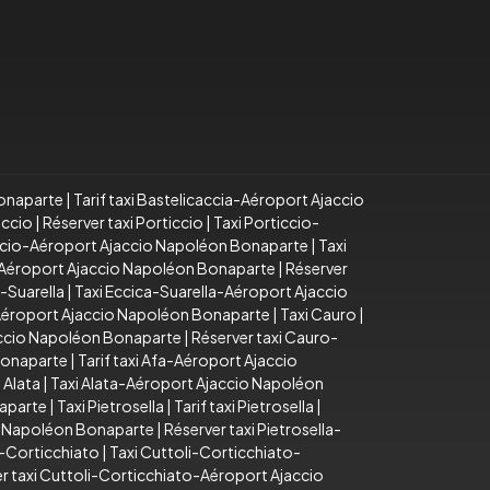
Bonaparte
|
Tarif taxi Bastelicaccia-Aéroport Ajaccio
iccio
|
Réserver taxi Porticcio
|
Taxi Porticcio-
iccio-Aéroport Ajaccio Napoléon Bonaparte
|
Taxi
o-Aéroport Ajaccio Napoléon Bonaparte
|
Réserver
a-Suarella
|
Taxi Eccica-Suarella-Aéroport Ajaccio
-Aéroport Ajaccio Napoléon Bonaparte
|
Taxi Cauro
|
accio Napoléon Bonaparte
|
Réserver taxi Cauro-
Bonaparte
|
Tarif taxi Afa-Aéroport Ajaccio
 Alata
|
Taxi Alata-Aéroport Ajaccio Napoléon
naparte
|
Taxi Pietrosella
|
Tarif taxi Pietrosella
|
io Napoléon Bonaparte
|
Réserver taxi Pietrosella-
i-Corticchiato
|
Taxi Cuttoli-Corticchiato-
r taxi Cuttoli-Corticchiato-Aéroport Ajaccio