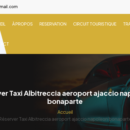
gmail.com
EIL
À PROPOS
RESERVATION
CIRCUIT TOURISTIQUE
TR
TACT
er Taxi Albitreccia aeroport ajaccio n
bonaparte
Accueil
Réserver Taxi Albitreccia aeroport ajaccio napoleon bonapart