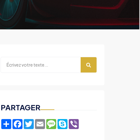
e
PARTAGER
Share
Facebook
Twitter
Email
Message
Skype
Viber