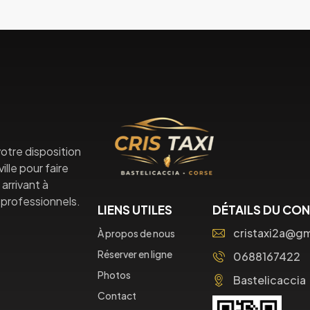
otre disposition
lle pour faire
arrivant à
professionnels.
LIENS UTILES
DÉTAILS DU CO
cristaxi2a@g
À propos de nous
Réserver en ligne
0688167422
Photos
Bastelicaccia
Contact