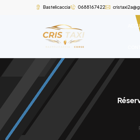
Bastelicaccia
0688167422
cristaxi2a@
ACCU
CON
Réserv