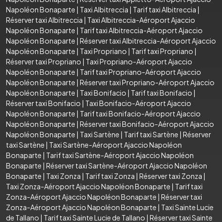
Napoléon Bonaparte
|
Taxi Albitreccia
|
Tarif taxi Albitreccia
|
Réserver taxi Albitreccia
|
Taxi Albitreccia-Aéroport Ajaccio
Napoléon Bonaparte
|
Tarif taxi Albitreccia-Aéroport Ajaccio
Napoléon Bonaparte
|
Réserver taxi Albitreccia-Aéroport Ajaccio
Napoléon Bonaparte
|
Taxi Propriano
|
Tarif taxi Propriano
|
Réserver taxi Propriano
|
Taxi Propriano-Aéroport Ajaccio
Napoléon Bonaparte
|
Tarif taxi Propriano-Aéroport Ajaccio
Napoléon Bonaparte
|
Réserver taxi Propriano-Aéroport Ajaccio
Napoléon Bonaparte
|
Taxi Bonifacio
|
Tarif taxi Bonifacio
|
Réserver taxi Bonifacio
|
Taxi Bonifacio-Aéroport Ajaccio
Napoléon Bonaparte
|
Tarif taxi Bonifacio-Aéroport Ajaccio
Napoléon Bonaparte
|
Réserver taxi Bonifacio-Aéroport Ajaccio
Napoléon Bonaparte
|
Taxi Sartène
|
Tarif taxi Sartène
|
Réserver
taxi Sartène
|
Taxi Sartène-Aéroport Ajaccio Napoléon
Bonaparte
|
Tarif taxi Sartène-Aéroport Ajaccio Napoléon
Bonaparte
|
Réserver taxi Sartène-Aéroport Ajaccio Napoléon
Bonaparte
|
Taxi Zonza
|
Tarif taxi Zonza
|
Réserver taxi Zonza
|
Taxi Zonza-Aéroport Ajaccio Napoléon Bonaparte
|
Tarif taxi
Zonza-Aéroport Ajaccio Napoléon Bonaparte
|
Réserver taxi
Zonza-Aéroport Ajaccio Napoléon Bonaparte
|
Taxi Sainte Lucie
de Tallano
|
Tarif taxi Sainte Lucie de Tallano
|
Réserver taxi Sainte