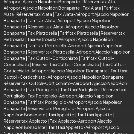
Aéroport Ajaccio Napoléon Bonaparte
|
Réserver taxi Afa-
Aéroport Ajaccio Napoléon Bonaparte
|
Taxi Alata
|
Tarif taxi
Alata
|
Réserver taxi Alata
|
Taxi Alata-Aéroport Ajaccio Napoléon
Bonaparte
|
Tarif taxi Alata-Aéroport Ajaccio Napoléon
Bonaparte
|
Réserver taxi Alata-Aéroport Ajaccio Napoléon
Bonaparte
|
Taxi Pietrosella
|
Tarif taxi Pietrosella
|
Réserver taxi
Pietrosella
|
Taxi Pietrosella-Aéroport Ajaccio Napoléon
Bonaparte
|
Tarif taxi Pietrosella-Aéroport Ajaccio Napoléon
Bonaparte
|
Réserver taxi Pietrosella-Aéroport Ajaccio Napoléon
Bonaparte
|
Taxi Cuttoli-Corticchiato
|
Tarif taxi Cuttoli-
Corticchiato
|
Réserver taxi Cuttoli-Corticchiato
|
Taxi Cuttoli-
Corticchiato-Aéroport Ajaccio Napoléon Bonaparte
|
Tarif taxi
Cuttoli-Corticchiato-Aéroport Ajaccio Napoléon Bonaparte
|
Réserver taxi Cuttoli-Corticchiato-Aéroport Ajaccio Napoléon
Bonaparte
|
Taxi Portigliolo
|
Tarif taxi Portigliolo
|
Réserver taxi
Portigliolo
|
Taxi Portigliolo-Aéroport Ajaccio Napoléon
Bonaparte
|
Tarif taxi Portigliolo-Aéroport Ajaccio Napoléon
Bonaparte
|
Réserver taxi Portigliolo-Aéroport Ajaccio
Napoléon Bonaparte
|
Taxi Appietto
|
Tarif taxi Appietto
|
Réserver taxi Appietto
|
Taxi Appietto-Aéroport Ajaccio
Napoléon Bonaparte
|
Tarif taxi Appietto-Aéroport Ajaccio
Napoléon Bonaparte
|
Réserver taxi Appietto-Aéroport Ajaccio