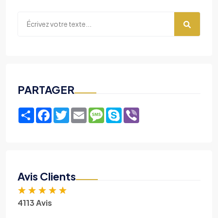
PARTAGER
Share
Facebook
Twitter
Email
Message
Skype
Viber
Avis Clients
★
★
★
★
★
4113 Avis