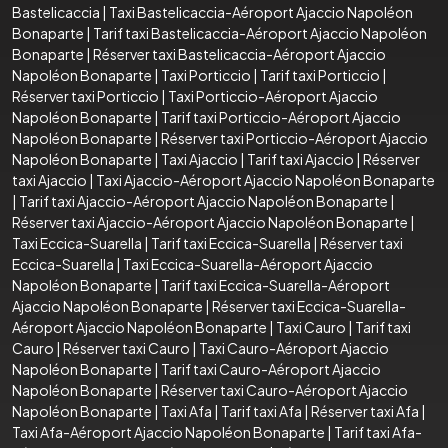
Bastelicaccia
|
Taxi Bastelicaccia-Aéroport Ajaccio Napoléon
Bonaparte
|
Tarif taxi Bastelicaccia-Aéroport Ajaccio Napoléon
Bonaparte
|
Réserver taxi Bastelicaccia-Aéroport Ajaccio
Napoléon Bonaparte
|
Taxi Porticcio
|
Tarif taxi Porticcio
|
Réserver taxi Porticcio
|
Taxi Porticcio-Aéroport Ajaccio
Napoléon Bonaparte
|
Tarif taxi Porticcio-Aéroport Ajaccio
Napoléon Bonaparte
|
Réserver taxi Porticcio-Aéroport Ajaccio
Napoléon Bonaparte
|
Taxi Ajaccio
|
Tarif taxi Ajaccio
|
Réserver
taxi Ajaccio
|
Taxi Ajaccio-Aéroport Ajaccio Napoléon Bonaparte
|
Tarif taxi Ajaccio-Aéroport Ajaccio Napoléon Bonaparte
|
Réserver taxi Ajaccio-Aéroport Ajaccio Napoléon Bonaparte
|
Taxi Eccica-Suarella
|
Tarif taxi Eccica-Suarella
|
Réserver taxi
Eccica-Suarella
|
Taxi Eccica-Suarella-Aéroport Ajaccio
Napoléon Bonaparte
|
Tarif taxi Eccica-Suarella-Aéroport
Ajaccio Napoléon Bonaparte
|
Réserver taxi Eccica-Suarella-
Aéroport Ajaccio Napoléon Bonaparte
|
Taxi Cauro
|
Tarif taxi
Cauro
|
Réserver taxi Cauro
|
Taxi Cauro-Aéroport Ajaccio
Napoléon Bonaparte
|
Tarif taxi Cauro-Aéroport Ajaccio
Napoléon Bonaparte
|
Réserver taxi Cauro-Aéroport Ajaccio
Napoléon Bonaparte
|
Taxi Afa
|
Tarif taxi Afa
|
Réserver taxi Afa
|
Taxi Afa-Aéroport Ajaccio Napoléon Bonaparte
|
Tarif taxi Afa-