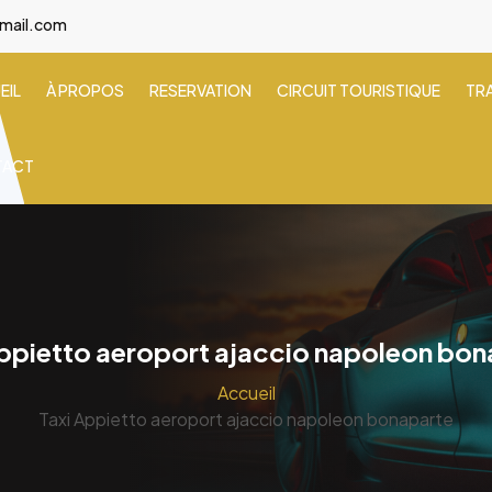
gmail.com
EIL
À PROPOS
RESERVATION
CIRCUIT TOURISTIQUE
TR
TACT
Appietto aeroport ajaccio napoleon bon
Accueil
Taxi Appietto aeroport ajaccio napoleon bonaparte