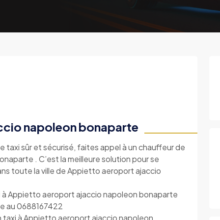
accio napoleon bonaparte
e taxi sûr et sécurisé, faites appel à un chauffeur de
naparte . C’est la meilleure solution pour se
ns toute la ville de Appietto aeroport ajaccio
i à Appietto aeroport ajaccio napoleon bonaparte
one au 0688167422
 taxi à Appietto aeroport ajaccio napoleon