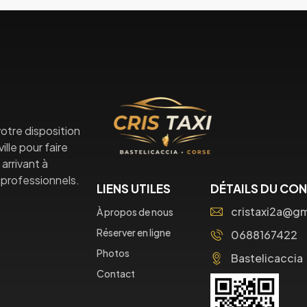
otre disposition
lle pour faire
arrivant à
professionnels.
LIENS UTILES
DÉTAILS DU CO
cristaxi2a@g
À propos de nous
Réserver en ligne
0688167422
Photos
Bastelicaccia
Contact