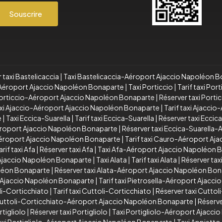
Souscrire
 taxi Bastelicaccia
|
Taxi Bastelicaccia-Aéroport Ajaccio Napoléon 
a-Aéroport Ajaccio Napoléon Bonaparte
|
Taxi Porticcio
|
Tarif taxi Port
 Porticcio-Aéroport Ajaccio Napoléon Bonaparte
|
Réserver taxi Port
xi Ajaccio-Aéroport Ajaccio Napoléon Bonaparte
|
Tarif taxi Ajacci
e
|
Taxi Eccica-Suarella
|
Tarif taxi Eccica-Suarella
|
Réserver taxi Eccic
Aéroport Ajaccio Napoléon Bonaparte
|
Réserver taxi Eccica-Suarella
éroport Ajaccio Napoléon Bonaparte
|
Tarif taxi Cauro-Aéroport Aj
arif taxi Afa
|
Réserver taxi Afa
|
Taxi Afa-Aéroport Ajaccio Napoléon 
 Ajaccio Napoléon Bonaparte
|
Taxi Alata
|
Tarif taxi Alata
|
Réserver taxi
oléon Bonaparte
|
Réserver taxi Alata-Aéroport Ajaccio Napoléon Bo
t Ajaccio Napoléon Bonaparte
|
Tarif taxi Pietrosella-Aéroport Ajacc
li-Corticchiato
|
Tarif taxi Cuttoli-Corticchiato
|
Réserver taxi Cuttol
 Cuttoli-Corticchiato-Aéroport Ajaccio Napoléon Bonaparte
|
Réserve
rtigliolo
|
Réserver taxi Portigliolo
|
Taxi Portigliolo-Aéroport Ajacc