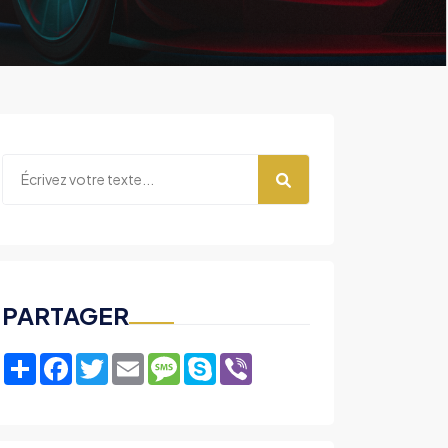
PARTAGER
Share
Facebook
Twitter
Email
Message
Skype
Viber