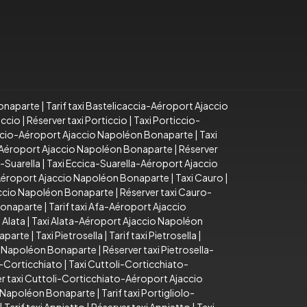
Bonaparte
|
Tarif taxi Bastelicaccia-Aéroport Ajaccio
iccio
|
Réserver taxi Porticcio
|
Taxi Porticcio-
iccio-Aéroport Ajaccio Napoléon Bonaparte
|
Taxi
o-Aéroport Ajaccio Napoléon Bonaparte
|
Réserver
a-Suarella
|
Taxi Eccica-Suarella-Aéroport Ajaccio
-Aéroport Ajaccio Napoléon Bonaparte
|
Taxi Cauro
|
accio Napoléon Bonaparte
|
Réserver taxi Cauro-
Bonaparte
|
Tarif taxi Afa-Aéroport Ajaccio
 Alata
|
Taxi Alata-Aéroport Ajaccio Napoléon
naparte
|
Taxi Pietrosella
|
Tarif taxi Pietrosella
|
io Napoléon Bonaparte
|
Réserver taxi Pietrosella-
i-Corticchiato
|
Taxi Cuttoli-Corticchiato-
r taxi Cuttoli-Corticchiato-Aéroport Ajaccio
io Napoléon Bonaparte
|
Tarif taxi Portigliolo-