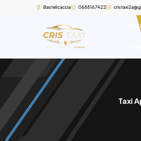
Bastelicaccia
0688167422
cristaxi2a@
ACCU
CON
Taxi 