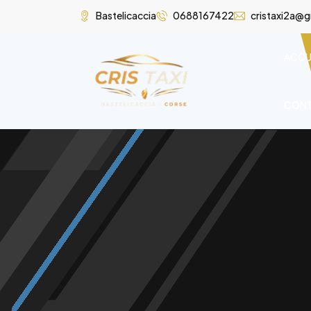
Bastelicaccia
0688167422
cristaxi2a@
ACCU
CON