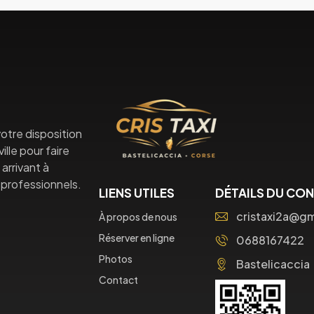
otre disposition
lle pour faire
arrivant à
professionnels.
LIENS UTILES
DÉTAILS DU CO
cristaxi2a@g
À propos de nous
Réserver en ligne
0688167422
Photos
Bastelicaccia
Contact