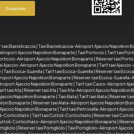
Souscrire
 taxi Bastelicaccia
|
Taxi Bastelicaccia-Aéroport Ajaccio Napoléon 
a-Aéroport Ajaccio Napoléon Bonaparte
|
Taxi Porticcio
|
Tarif taxi Port
 Porticcio-Aéroport Ajaccio Napoléon Bonaparte
|
Réserver taxi Port
xi Ajaccio-Aéroport Ajaccio Napoléon Bonaparte
|
Tarif taxi Ajacci
e
|
Taxi Eccica-Suarella
|
Tarif taxi Eccica-Suarella
|
Réserver taxi Eccic
Aéroport Ajaccio Napoléon Bonaparte
|
Réserver taxi Eccica-Suarella
éroport Ajaccio Napoléon Bonaparte
|
Tarif taxi Cauro-Aéroport Aj
arif taxi Afa
|
Réserver taxi Afa
|
Taxi Afa-Aéroport Ajaccio Napoléon 
 Ajaccio Napoléon Bonaparte
|
Taxi Alata
|
Tarif taxi Alata
|
Réserver taxi
oléon Bonaparte
|
Réserver taxi Alata-Aéroport Ajaccio Napoléon Bo
t Ajaccio Napoléon Bonaparte
|
Tarif taxi Pietrosella-Aéroport Ajacc
li-Corticchiato
|
Tarif taxi Cuttoli-Corticchiato
|
Réserver taxi Cuttol
 Cuttoli-Corticchiato-Aéroport Ajaccio Napoléon Bonaparte
|
Réserve
rtigliolo
|
Réserver taxi Portigliolo
|
Taxi Portigliolo-Aéroport Ajacc