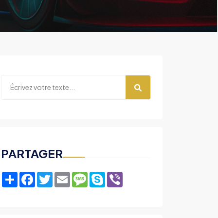
PARTAGER
Share
Facebook
Twitter
Email
Message
Skype
Viber