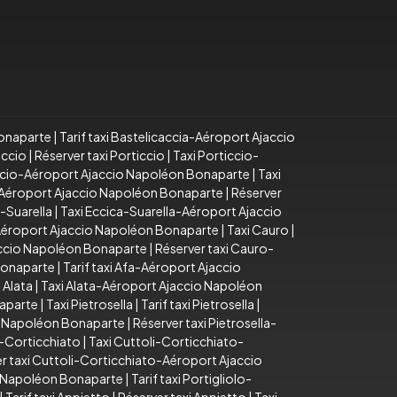
Bonaparte
|
Tarif taxi Bastelicaccia-Aéroport Ajaccio
iccio
|
Réserver taxi Porticcio
|
Taxi Porticcio-
iccio-Aéroport Ajaccio Napoléon Bonaparte
|
Taxi
o-Aéroport Ajaccio Napoléon Bonaparte
|
Réserver
a-Suarella
|
Taxi Eccica-Suarella-Aéroport Ajaccio
-Aéroport Ajaccio Napoléon Bonaparte
|
Taxi Cauro
|
accio Napoléon Bonaparte
|
Réserver taxi Cauro-
Bonaparte
|
Tarif taxi Afa-Aéroport Ajaccio
 Alata
|
Taxi Alata-Aéroport Ajaccio Napoléon
naparte
|
Taxi Pietrosella
|
Tarif taxi Pietrosella
|
io Napoléon Bonaparte
|
Réserver taxi Pietrosella-
i-Corticchiato
|
Taxi Cuttoli-Corticchiato-
r taxi Cuttoli-Corticchiato-Aéroport Ajaccio
io Napoléon Bonaparte
|
Tarif taxi Portigliolo-