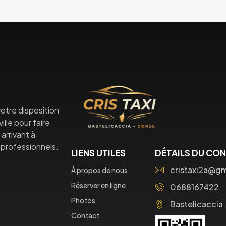
otre disposition
lle pour faire
arrivant à
professionnels.
LIENS UTILES
DÉTAILS DU CO
cristaxi2a@g
À propos de nous
Réserver en ligne
0688167422
Photos
Bastelicaccia
Contact