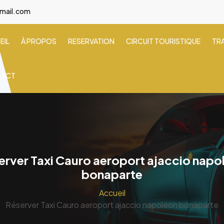
gmail.com
EIL
À PROPOS
RESERVATION
CIRCUIT TOURISTIQUE
TR
TACT
erver Taxi Cauro aeroport ajaccio napo
bonaparte
Accueil
Réserver Taxi Cauro aeroport ajaccio napoleon bonaparte