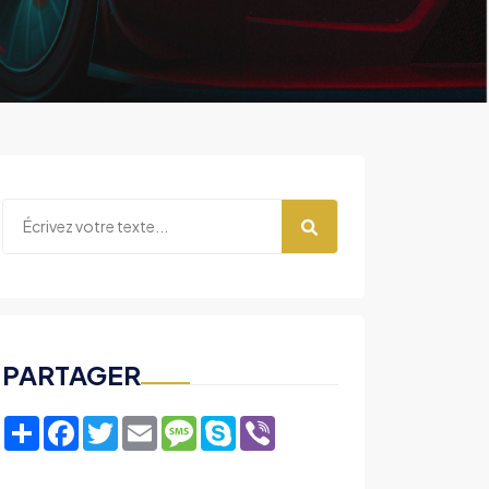
PARTAGER
Share
Facebook
Twitter
Email
Message
Skype
Viber