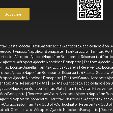
Souscrire
 taxi Bastelicaccia
|
Taxi Bastelicaccia-Aéroport Ajaccio Napoléon 
a-Aéroport Ajaccio Napoléon Bonaparte
|
Taxi Porticcio
|
Tarif taxi Port
 Porticcio-Aéroport Ajaccio Napoléon Bonaparte
|
Réserver taxi Port
xi Ajaccio-Aéroport Ajaccio Napoléon Bonaparte
|
Tarif taxi Ajacci
e
|
Taxi Eccica-Suarella
|
Tarif taxi Eccica-Suarella
|
Réserver taxi Eccic
Aéroport Ajaccio Napoléon Bonaparte
|
Réserver taxi Eccica-Suarella
éroport Ajaccio Napoléon Bonaparte
|
Tarif taxi Cauro-Aéroport Aj
arif taxi Afa
|
Réserver taxi Afa
|
Taxi Afa-Aéroport Ajaccio Napoléon 
 Ajaccio Napoléon Bonaparte
|
Taxi Alata
|
Tarif taxi Alata
|
Réserver taxi
oléon Bonaparte
|
Réserver taxi Alata-Aéroport Ajaccio Napoléon Bo
t Ajaccio Napoléon Bonaparte
|
Tarif taxi Pietrosella-Aéroport Ajacc
li-Corticchiato
|
Tarif taxi Cuttoli-Corticchiato
|
Réserver taxi Cuttol
 Cuttoli-Corticchiato-Aéroport Ajaccio Napoléon Bonaparte
|
Réserve