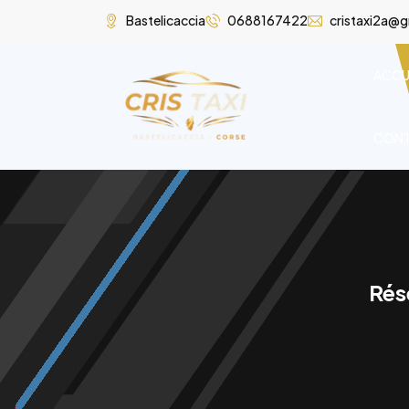
Bastelicaccia
0688167422
cristaxi2a@
ACCU
CON
Rés