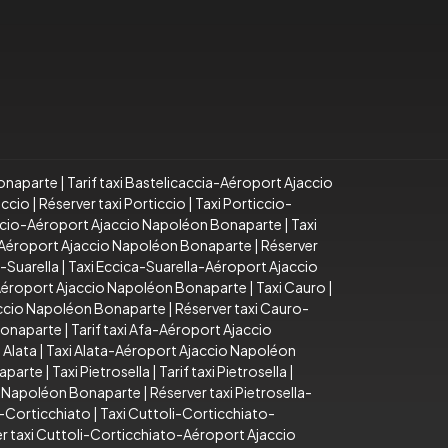
Bonaparte
|
Tarif taxi Bastelicaccia-Aéroport Ajaccio
iccio
|
Réserver taxi Porticcio
|
Taxi Porticcio-
iccio-Aéroport Ajaccio Napoléon Bonaparte
|
Taxi
o-Aéroport Ajaccio Napoléon Bonaparte
|
Réserver
a-Suarella
|
Taxi Eccica-Suarella-Aéroport Ajaccio
-Aéroport Ajaccio Napoléon Bonaparte
|
Taxi Cauro
|
accio Napoléon Bonaparte
|
Réserver taxi Cauro-
Bonaparte
|
Tarif taxi Afa-Aéroport Ajaccio
 Alata
|
Taxi Alata-Aéroport Ajaccio Napoléon
naparte
|
Taxi Pietrosella
|
Tarif taxi Pietrosella
|
io Napoléon Bonaparte
|
Réserver taxi Pietrosella-
i-Corticchiato
|
Taxi Cuttoli-Corticchiato-
r taxi Cuttoli-Corticchiato-Aéroport Ajaccio