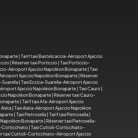
Bonaparte
|
Tarif taxi Bastelicaccia-Aéroport Ajaccio
iccio
|
Réserver taxi Porticcio
|
Taxi Porticcio-
iccio-Aéroport Ajaccio Napoléon Bonaparte
|
Taxi
o-Aéroport Ajaccio Napoléon Bonaparte
|
Réserver
a-Suarella
|
Taxi Eccica-Suarella-Aéroport Ajaccio
-Aéroport Ajaccio Napoléon Bonaparte
|
Taxi Cauro
|
accio Napoléon Bonaparte
|
Réserver taxi Cauro-
Bonaparte
|
Tarif taxi Afa-Aéroport Ajaccio
 Alata
|
Taxi Alata-Aéroport Ajaccio Napoléon
naparte
|
Taxi Pietrosella
|
Tarif taxi Pietrosella
|
io Napoléon Bonaparte
|
Réserver taxi Pietrosella-
i-Corticchiato
|
Taxi Cuttoli-Corticchiato-
r taxi Cuttoli-Corticchiato-Aéroport Ajaccio