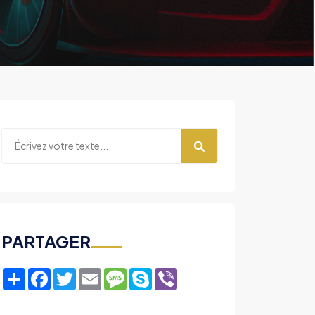
PARTAGER
Share
Facebook
Twitter
Email
Message
Skype
Viber