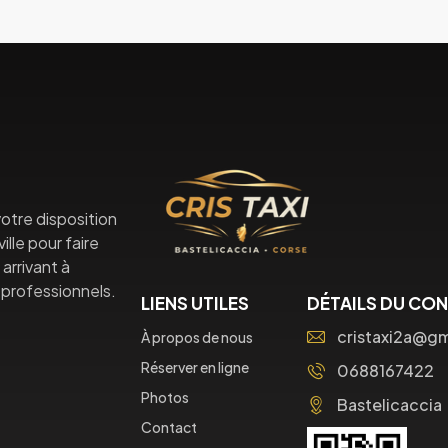
otre disposition
lle pour faire
arrivant à
professionnels.
LIENS UTILES
DÉTAILS DU CO
cristaxi2a@g
À propos de nous
Réserver en ligne
0688167422
Photos
Bastelicaccia
Contact