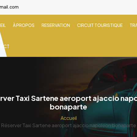
gmail.com
EIL
À PROPOS
RESERVATION
CIRCUIT TOURISTIQUE
TR
TACT
rver Taxi Sartene aeroport ajaccio nap
bonaparte
Accueil
Réserver Taxi Sartene aeroport ajaccio napoleon bonaparte