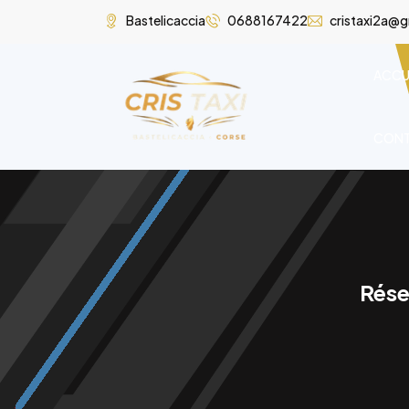
Bastelicaccia
0688167422
cristaxi2a@
ACCU
CON
Rése