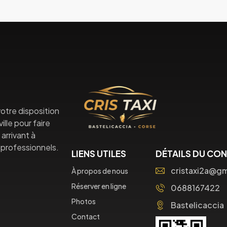
otre disposition
lle pour faire
arrivant à
professionnels.
LIENS UTILES
DÉTAILS DU CO
cristaxi2a@g
À propos de nous
Réserver en ligne
0688167422
Photos
Bastelicaccia
Contact