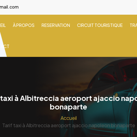
gmail.com
EIL
À PROPOS
RESERVATION
CIRCUIT TOURISTIQUE
TR
TACT
 taxi à Albitreccia aeroport ajaccio nap
bonaparte
Accueil
Tarif taxi à Albitreccia aeroport ajaccio napoleon bonaparte