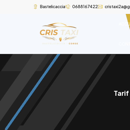
Bastelicaccia
0688167422
cristaxi2a@
ACCU
CON
Tarif