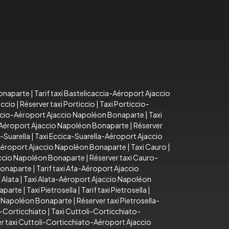
Bonaparte
|
Tarif taxi Bastelicaccia-Aéroport Ajaccio
iccio
|
Réserver taxi Porticcio
|
Taxi Porticcio-
iccio-Aéroport Ajaccio Napoléon Bonaparte
|
Taxi
o-Aéroport Ajaccio Napoléon Bonaparte
|
Réserver
a-Suarella
|
Taxi Eccica-Suarella-Aéroport Ajaccio
-Aéroport Ajaccio Napoléon Bonaparte
|
Taxi Cauro
|
accio Napoléon Bonaparte
|
Réserver taxi Cauro-
Bonaparte
|
Tarif taxi Afa-Aéroport Ajaccio
 Alata
|
Taxi Alata-Aéroport Ajaccio Napoléon
naparte
|
Taxi Pietrosella
|
Tarif taxi Pietrosella
|
io Napoléon Bonaparte
|
Réserver taxi Pietrosella-
i-Corticchiato
|
Taxi Cuttoli-Corticchiato-
r taxi Cuttoli-Corticchiato-Aéroport Ajaccio