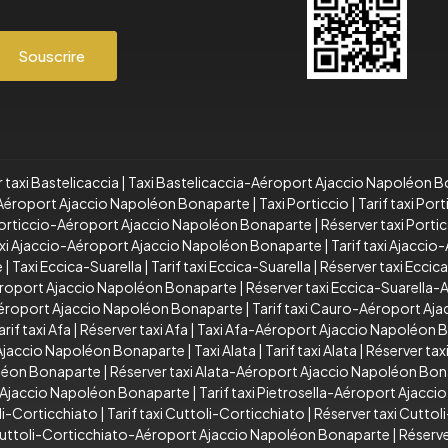
Souscrire
 taxi Bastelicaccia
|
Taxi Bastelicaccia-Aéroport Ajaccio Napoléon 
a-Aéroport Ajaccio Napoléon Bonaparte
|
Taxi Porticcio
|
Tarif taxi Port
 Porticcio-Aéroport Ajaccio Napoléon Bonaparte
|
Réserver taxi Port
xi Ajaccio-Aéroport Ajaccio Napoléon Bonaparte
|
Tarif taxi Ajacci
e
|
Taxi Eccica-Suarella
|
Tarif taxi Eccica-Suarella
|
Réserver taxi Eccic
Aéroport Ajaccio Napoléon Bonaparte
|
Réserver taxi Eccica-Suarella
éroport Ajaccio Napoléon Bonaparte
|
Tarif taxi Cauro-Aéroport Aj
arif taxi Afa
|
Réserver taxi Afa
|
Taxi Afa-Aéroport Ajaccio Napoléon 
 Ajaccio Napoléon Bonaparte
|
Taxi Alata
|
Tarif taxi Alata
|
Réserver taxi
oléon Bonaparte
|
Réserver taxi Alata-Aéroport Ajaccio Napoléon Bo
t Ajaccio Napoléon Bonaparte
|
Tarif taxi Pietrosella-Aéroport Ajacc
li-Corticchiato
|
Tarif taxi Cuttoli-Corticchiato
|
Réserver taxi Cuttol
 Cuttoli-Corticchiato-Aéroport Ajaccio Napoléon Bonaparte
|
Réserve