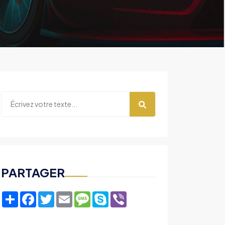
PARTAGER
Share
Facebook
Twitter
Email
Message
Skype
Viber