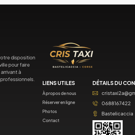
otre disposition
lle pour faire
arrivant à
professionnels.
LIENS UTILES
DÉTAILS DU CO
cristaxi2a@g
À propos de nous
Réserver en ligne
0688167422
Photos
Bastelicaccia
Contact