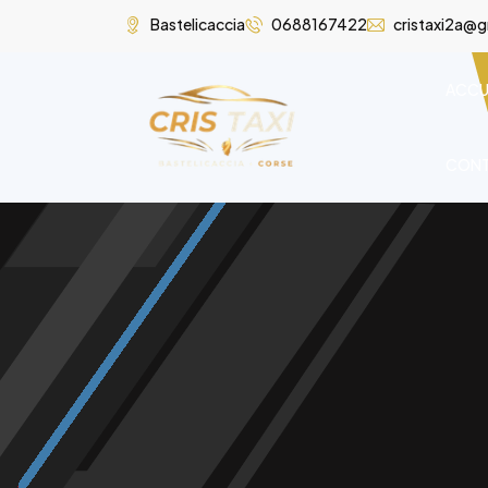
Bastelicaccia
0688167422
cristaxi2a@
ACCU
CON