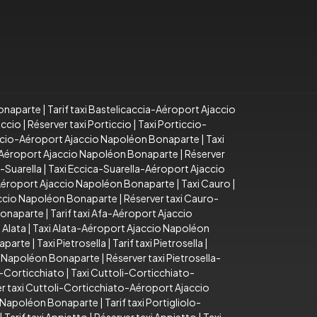
Bonaparte
|
Tarif taxi Bastelicaccia-Aéroport Ajaccio
iccio
|
Réserver taxi Porticcio
|
Taxi Porticcio-
iccio-Aéroport Ajaccio Napoléon Bonaparte
|
Taxi
o-Aéroport Ajaccio Napoléon Bonaparte
|
Réserver
a-Suarella
|
Taxi Eccica-Suarella-Aéroport Ajaccio
-Aéroport Ajaccio Napoléon Bonaparte
|
Taxi Cauro
|
accio Napoléon Bonaparte
|
Réserver taxi Cauro-
Bonaparte
|
Tarif taxi Afa-Aéroport Ajaccio
 Alata
|
Taxi Alata-Aéroport Ajaccio Napoléon
naparte
|
Taxi Pietrosella
|
Tarif taxi Pietrosella
|
io Napoléon Bonaparte
|
Réserver taxi Pietrosella-
i-Corticchiato
|
Taxi Cuttoli-Corticchiato-
r taxi Cuttoli-Corticchiato-Aéroport Ajaccio
io Napoléon Bonaparte
|
Tarif taxi Portigliolo-