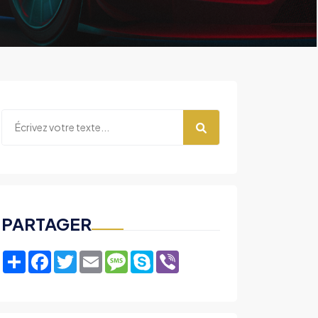
PARTAGER
Share
Facebook
Twitter
Email
Message
Skype
Viber