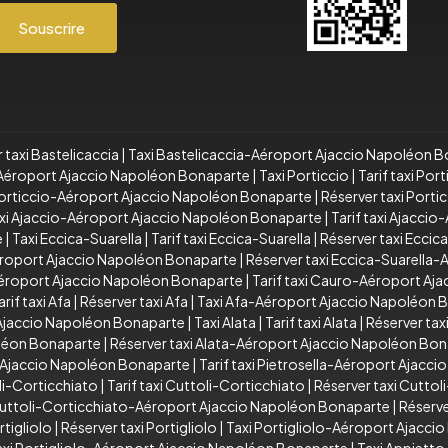
Souscrire
 taxi Bastelicaccia
|
Taxi Bastelicaccia-Aéroport Ajaccio Napoléon 
a-Aéroport Ajaccio Napoléon Bonaparte
|
Taxi Porticcio
|
Tarif taxi Port
 Porticcio-Aéroport Ajaccio Napoléon Bonaparte
|
Réserver taxi Port
xi Ajaccio-Aéroport Ajaccio Napoléon Bonaparte
|
Tarif taxi Ajacci
e
|
Taxi Eccica-Suarella
|
Tarif taxi Eccica-Suarella
|
Réserver taxi Eccic
Aéroport Ajaccio Napoléon Bonaparte
|
Réserver taxi Eccica-Suarella
éroport Ajaccio Napoléon Bonaparte
|
Tarif taxi Cauro-Aéroport Aj
arif taxi Afa
|
Réserver taxi Afa
|
Taxi Afa-Aéroport Ajaccio Napoléon 
 Ajaccio Napoléon Bonaparte
|
Taxi Alata
|
Tarif taxi Alata
|
Réserver taxi
oléon Bonaparte
|
Réserver taxi Alata-Aéroport Ajaccio Napoléon Bo
t Ajaccio Napoléon Bonaparte
|
Tarif taxi Pietrosella-Aéroport Ajacc
li-Corticchiato
|
Tarif taxi Cuttoli-Corticchiato
|
Réserver taxi Cuttol
 Cuttoli-Corticchiato-Aéroport Ajaccio Napoléon Bonaparte
|
Réserve
rtigliolo
|
Réserver taxi Portigliolo
|
Taxi Portigliolo-Aéroport Ajacc