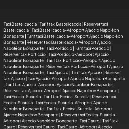
Taxi Bastelicaccia
|
Tarif taxi Bastelicaccia
|
Réserver taxi
Bastelicaccia
|
Taxi Bastelicaccia-Aéroport Ajaccio Napoléon
Bonaparte
|
Tarif taxi Bastelicaccia-Aéroport Ajaccio Napoléon
Bonaparte
|
Réserver taxi Bastelicaccia-Aéroport Ajaccio
Napoléon Bonaparte
|
Taxi Porticcio
|
Tarif taxi Porticcio
|
Réserver taxi Porticcio
|
Taxi Porticcio-Aéroport Ajaccio
Napoléon Bonaparte
|
Tarif taxi Porticcio-Aéroport Ajaccio
Napoléon Bonaparte
|
Réserver taxi Porticcio-Aéroport Ajaccio
Napoléon Bonaparte
|
Taxi Ajaccio
|
Tarif taxi Ajaccio
|
Réserver
taxi Ajaccio
|
Taxi Ajaccio-Aéroport Ajaccio Napoléon Bonaparte
|
Tarif taxi Ajaccio-Aéroport Ajaccio Napoléon Bonaparte
|
Réserver taxi Ajaccio-Aéroport Ajaccio Napoléon Bonaparte
|
Taxi Eccica-Suarella
|
Tarif taxi Eccica-Suarella
|
Réserver taxi
Eccica-Suarella
|
Taxi Eccica-Suarella-Aéroport Ajaccio
Napoléon Bonaparte
|
Tarif taxi Eccica-Suarella-Aéroport
Ajaccio Napoléon Bonaparte
|
Réserver taxi Eccica-Suarella-
Aéroport Ajaccio Napoléon Bonaparte
|
Taxi Cauro
|
Tarif taxi
Cauro
|
Réserver taxi Cauro
|
Taxi Cauro-Aéroport Ajaccio