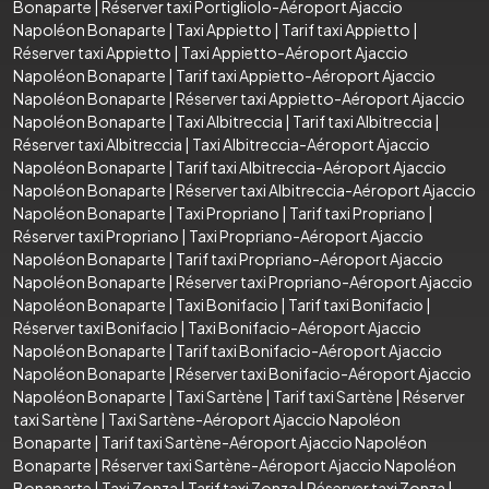
Bonaparte
|
Réserver taxi Portigliolo-Aéroport Ajaccio
Napoléon Bonaparte
|
Taxi Appietto
|
Tarif taxi Appietto
|
Réserver taxi Appietto
|
Taxi Appietto-Aéroport Ajaccio
Napoléon Bonaparte
|
Tarif taxi Appietto-Aéroport Ajaccio
Napoléon Bonaparte
|
Réserver taxi Appietto-Aéroport Ajaccio
Napoléon Bonaparte
|
Taxi Albitreccia
|
Tarif taxi Albitreccia
|
Réserver taxi Albitreccia
|
Taxi Albitreccia-Aéroport Ajaccio
Napoléon Bonaparte
|
Tarif taxi Albitreccia-Aéroport Ajaccio
Napoléon Bonaparte
|
Réserver taxi Albitreccia-Aéroport Ajaccio
Napoléon Bonaparte
|
Taxi Propriano
|
Tarif taxi Propriano
|
Réserver taxi Propriano
|
Taxi Propriano-Aéroport Ajaccio
Napoléon Bonaparte
|
Tarif taxi Propriano-Aéroport Ajaccio
Napoléon Bonaparte
|
Réserver taxi Propriano-Aéroport Ajaccio
Napoléon Bonaparte
|
Taxi Bonifacio
|
Tarif taxi Bonifacio
|
Réserver taxi Bonifacio
|
Taxi Bonifacio-Aéroport Ajaccio
Napoléon Bonaparte
|
Tarif taxi Bonifacio-Aéroport Ajaccio
Napoléon Bonaparte
|
Réserver taxi Bonifacio-Aéroport Ajaccio
Napoléon Bonaparte
|
Taxi Sartène
|
Tarif taxi Sartène
|
Réserver
taxi Sartène
|
Taxi Sartène-Aéroport Ajaccio Napoléon
Bonaparte
|
Tarif taxi Sartène-Aéroport Ajaccio Napoléon
Bonaparte
|
Réserver taxi Sartène-Aéroport Ajaccio Napoléon
Bonaparte
|
Taxi Zonza
|
Tarif taxi Zonza
|
Réserver taxi Zonza
|