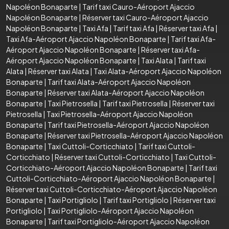
Napoléon Bonaparte
|
Tarif taxi Cauro-Aéroport Ajaccio
Napoléon Bonaparte
|
Réserver taxi Cauro-Aéroport Ajaccio
Napoléon Bonaparte
|
Taxi Afa
|
Tarif taxi Afa
|
Réserver taxi Afa
|
Taxi Afa-Aéroport Ajaccio Napoléon Bonaparte
|
Tarif taxi Afa-
Aéroport Ajaccio Napoléon Bonaparte
|
Réserver taxi Afa-
Aéroport Ajaccio Napoléon Bonaparte
|
Taxi Alata
|
Tarif taxi
Alata
|
Réserver taxi Alata
|
Taxi Alata-Aéroport Ajaccio Napoléon
Bonaparte
|
Tarif taxi Alata-Aéroport Ajaccio Napoléon
Bonaparte
|
Réserver taxi Alata-Aéroport Ajaccio Napoléon
Bonaparte
|
Taxi Pietrosella
|
Tarif taxi Pietrosella
|
Réserver taxi
Pietrosella
|
Taxi Pietrosella-Aéroport Ajaccio Napoléon
Bonaparte
|
Tarif taxi Pietrosella-Aéroport Ajaccio Napoléon
Bonaparte
|
Réserver taxi Pietrosella-Aéroport Ajaccio Napoléon
Bonaparte
|
Taxi Cuttoli-Corticchiato
|
Tarif taxi Cuttoli-
Corticchiato
|
Réserver taxi Cuttoli-Corticchiato
|
Taxi Cuttoli-
Corticchiato-Aéroport Ajaccio Napoléon Bonaparte
|
Tarif taxi
Cuttoli-Corticchiato-Aéroport Ajaccio Napoléon Bonaparte
|
Réserver taxi Cuttoli-Corticchiato-Aéroport Ajaccio Napoléon
Bonaparte
|
Taxi Portigliolo
|
Tarif taxi Portigliolo
|
Réserver taxi
Portigliolo
|
Taxi Portigliolo-Aéroport Ajaccio Napoléon
Bonaparte
|
Tarif taxi Portigliolo-Aéroport Ajaccio Napoléon