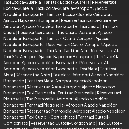
Taxi Eccica-Suarella
|
Tarif taxi Eccica-Suarella
|
Réserver taxi
Eccica-Suarella
|
Taxi Eccica-Suarella-Aéroport Ajaccio
Napoléon Bonaparte
|
Tarif taxi Eccica-Suarella-Aéroport
Ajaccio Napoléon Bonaparte
|
Réserver taxi Eccica-Suarella-
Aéroport Ajaccio Napoléon Bonaparte
|
Taxi Cauro
|
Tarif taxi
Cauro
|
Réserver taxi Cauro
|
Taxi Cauro-Aéroport Ajaccio
Napoléon Bonaparte
|
Tarif taxi Cauro-Aéroport Ajaccio
Napoléon Bonaparte
|
Réserver taxi Cauro-Aéroport Ajaccio
Napoléon Bonaparte
|
Taxi Afa
|
Tarif taxi Afa
|
Réserver taxi Afa
|
Taxi Afa-Aéroport Ajaccio Napoléon Bonaparte
|
Tarif taxi Afa-
Aéroport Ajaccio Napoléon Bonaparte
|
Réserver taxi Afa-
Aéroport Ajaccio Napoléon Bonaparte
|
Taxi Alata
|
Tarif taxi
Alata
|
Réserver taxi Alata
|
Taxi Alata-Aéroport Ajaccio Napoléon
Bonaparte
|
Tarif taxi Alata-Aéroport Ajaccio Napoléon
Bonaparte
|
Réserver taxi Alata-Aéroport Ajaccio Napoléon
Bonaparte
|
Taxi Pietrosella
|
Tarif taxi Pietrosella
|
Réserver taxi
Pietrosella
|
Taxi Pietrosella-Aéroport Ajaccio Napoléon
Bonaparte
|
Tarif taxi Pietrosella-Aéroport Ajaccio Napoléon
Bonaparte
|
Réserver taxi Pietrosella-Aéroport Ajaccio Napoléon
Bonaparte
|
Taxi Cuttoli-Corticchiato
|
Tarif taxi Cuttoli-
Corticchiato
|
Réserver taxi Cuttoli-Corticchiato
|
Taxi Cuttoli-
Corticchiato-Aéroport Ajaccio Napoléon Bonaparte
|
Tarif taxi