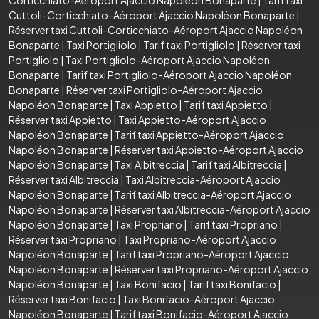
Cuttoli-Corticchiato-Aéroport Ajaccio Napoléon Bonaparte
|
Réserver taxi Cuttoli-Corticchiato-Aéroport Ajaccio Napoléon
Bonaparte
|
Taxi Portigliolo
|
Tarif taxi Portigliolo
|
Réserver taxi
Portigliolo
|
Taxi Portigliolo-Aéroport Ajaccio Napoléon
Bonaparte
|
Tarif taxi Portigliolo-Aéroport Ajaccio Napoléon
Bonaparte
|
Réserver taxi Portigliolo-Aéroport Ajaccio
Napoléon Bonaparte
|
Taxi Appietto
|
Tarif taxi Appietto
|
Réserver taxi Appietto
|
Taxi Appietto-Aéroport Ajaccio
Napoléon Bonaparte
|
Tarif taxi Appietto-Aéroport Ajaccio
Napoléon Bonaparte
|
Réserver taxi Appietto-Aéroport Ajaccio
Napoléon Bonaparte
|
Taxi Albitreccia
|
Tarif taxi Albitreccia
|
Réserver taxi Albitreccia
|
Taxi Albitreccia-Aéroport Ajaccio
Napoléon Bonaparte
|
Tarif taxi Albitreccia-Aéroport Ajaccio
Napoléon Bonaparte
|
Réserver taxi Albitreccia-Aéroport Ajaccio
Napoléon Bonaparte
|
Taxi Propriano
|
Tarif taxi Propriano
|
Réserver taxi Propriano
|
Taxi Propriano-Aéroport Ajaccio
Napoléon Bonaparte
|
Tarif taxi Propriano-Aéroport Ajaccio
Napoléon Bonaparte
|
Réserver taxi Propriano-Aéroport Ajaccio
Napoléon Bonaparte
|
Taxi Bonifacio
|
Tarif taxi Bonifacio
|
Réserver taxi Bonifacio
|
Taxi Bonifacio-Aéroport Ajaccio
Napoléon Bonaparte
|
Tarif taxi Bonifacio-Aéroport Ajaccio