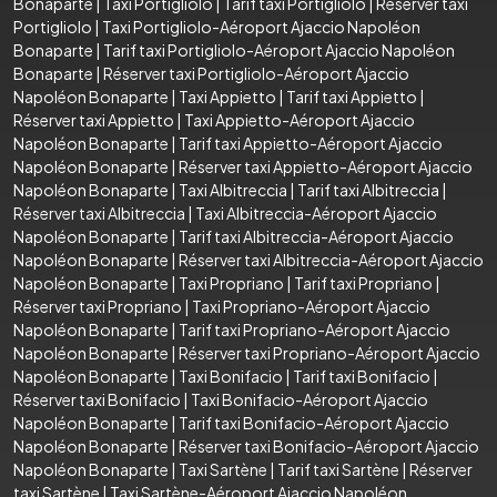
Bonaparte
|
Taxi Portigliolo
|
Tarif taxi Portigliolo
|
Réserver taxi
Portigliolo
|
Taxi Portigliolo-Aéroport Ajaccio Napoléon
Bonaparte
|
Tarif taxi Portigliolo-Aéroport Ajaccio Napoléon
Bonaparte
|
Réserver taxi Portigliolo-Aéroport Ajaccio
Napoléon Bonaparte
|
Taxi Appietto
|
Tarif taxi Appietto
|
Réserver taxi Appietto
|
Taxi Appietto-Aéroport Ajaccio
Napoléon Bonaparte
|
Tarif taxi Appietto-Aéroport Ajaccio
Napoléon Bonaparte
|
Réserver taxi Appietto-Aéroport Ajaccio
Napoléon Bonaparte
|
Taxi Albitreccia
|
Tarif taxi Albitreccia
|
Réserver taxi Albitreccia
|
Taxi Albitreccia-Aéroport Ajaccio
Napoléon Bonaparte
|
Tarif taxi Albitreccia-Aéroport Ajaccio
Napoléon Bonaparte
|
Réserver taxi Albitreccia-Aéroport Ajaccio
Napoléon Bonaparte
|
Taxi Propriano
|
Tarif taxi Propriano
|
Réserver taxi Propriano
|
Taxi Propriano-Aéroport Ajaccio
Napoléon Bonaparte
|
Tarif taxi Propriano-Aéroport Ajaccio
Napoléon Bonaparte
|
Réserver taxi Propriano-Aéroport Ajaccio
Napoléon Bonaparte
|
Taxi Bonifacio
|
Tarif taxi Bonifacio
|
Réserver taxi Bonifacio
|
Taxi Bonifacio-Aéroport Ajaccio
Napoléon Bonaparte
|
Tarif taxi Bonifacio-Aéroport Ajaccio
Napoléon Bonaparte
|
Réserver taxi Bonifacio-Aéroport Ajaccio
Napoléon Bonaparte
|
Taxi Sartène
|
Tarif taxi Sartène
|
Réserver
taxi Sartène
|
Taxi Sartène-Aéroport Ajaccio Napoléon