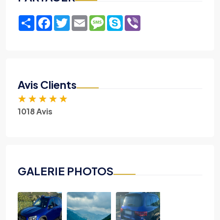
Share
Facebook
Twitter
Email
Message
Skype
Viber
Avis Clients
★
★
★
★
★
1018 Avis
GALERIE PHOTOS