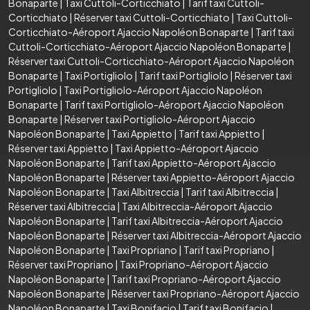
Bonaparte
|
Taxi Cuttoli-Corticchiato
|
Tarif taxi Cuttoli-
Corticchiato
|
Réserver taxi Cuttoli-Corticchiato
|
Taxi Cuttoli-
Corticchiato-Aéroport Ajaccio Napoléon Bonaparte
|
Tarif taxi
Cuttoli-Corticchiato-Aéroport Ajaccio Napoléon Bonaparte
|
Réserver taxi Cuttoli-Corticchiato-Aéroport Ajaccio Napoléon
Bonaparte
|
Taxi Portigliolo
|
Tarif taxi Portigliolo
|
Réserver taxi
Portigliolo
|
Taxi Portigliolo-Aéroport Ajaccio Napoléon
Bonaparte
|
Tarif taxi Portigliolo-Aéroport Ajaccio Napoléon
Bonaparte
|
Réserver taxi Portigliolo-Aéroport Ajaccio
Napoléon Bonaparte
|
Taxi Appietto
|
Tarif taxi Appietto
|
Réserver taxi Appietto
|
Taxi Appietto-Aéroport Ajaccio
Napoléon Bonaparte
|
Tarif taxi Appietto-Aéroport Ajaccio
Napoléon Bonaparte
|
Réserver taxi Appietto-Aéroport Ajaccio
Napoléon Bonaparte
|
Taxi Albitreccia
|
Tarif taxi Albitreccia
|
Réserver taxi Albitreccia
|
Taxi Albitreccia-Aéroport Ajaccio
Napoléon Bonaparte
|
Tarif taxi Albitreccia-Aéroport Ajaccio
Napoléon Bonaparte
|
Réserver taxi Albitreccia-Aéroport Ajaccio
Napoléon Bonaparte
|
Taxi Propriano
|
Tarif taxi Propriano
|
Réserver taxi Propriano
|
Taxi Propriano-Aéroport Ajaccio
Napoléon Bonaparte
|
Tarif taxi Propriano-Aéroport Ajaccio
Napoléon Bonaparte
|
Réserver taxi Propriano-Aéroport Ajaccio
Napoléon Bonaparte
|
Taxi Bonifacio
|
Tarif taxi Bonifacio
|