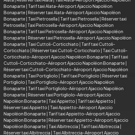
Bonaparte
|
Tarif taxi Alata-Aéroport Ajaccio Napoléon
Bonaparte
|
Réserver taxi Alata-Aéroport Ajaccio Napoléon
Bonaparte
|
Taxi Pietrosella
|
Tarif taxi Pietrosella
|
Réserver taxi
Pietrosella
|
Taxi Pietrosella-Aéroport Ajaccio Napoléon
Bonaparte
|
Tarif taxi Pietrosella-Aéroport Ajaccio Napoléon
Bonaparte
|
Réserver taxi Pietrosella-Aéroport Ajaccio Napoléon
Bonaparte
|
Taxi Cuttoli-Corticchiato
|
Tarif taxi Cuttoli-
Corticchiato
|
Réserver taxi Cuttoli-Corticchiato
|
Taxi Cuttoli-
Corticchiato-Aéroport Ajaccio Napoléon Bonaparte
|
Tarif taxi
Cuttoli-Corticchiato-Aéroport Ajaccio Napoléon Bonaparte
|
Réserver taxi Cuttoli-Corticchiato-Aéroport Ajaccio Napoléon
Bonaparte
|
Taxi Portigliolo
|
Tarif taxi Portigliolo
|
Réserver taxi
Portigliolo
|
Taxi Portigliolo-Aéroport Ajaccio Napoléon
Bonaparte
|
Tarif taxi Portigliolo-Aéroport Ajaccio Napoléon
Bonaparte
|
Réserver taxi Portigliolo-Aéroport Ajaccio
Napoléon Bonaparte
|
Taxi Appietto
|
Tarif taxi Appietto
|
Réserver taxi Appietto
|
Taxi Appietto-Aéroport Ajaccio
Napoléon Bonaparte
|
Tarif taxi Appietto-Aéroport Ajaccio
Napoléon Bonaparte
|
Réserver taxi Appietto-Aéroport Ajaccio
Napoléon Bonaparte
|
Taxi Albitreccia
|
Tarif taxi Albitreccia
|
Réserver taxi Albitreccia
|
Taxi Albitreccia-Aéroport Ajaccio