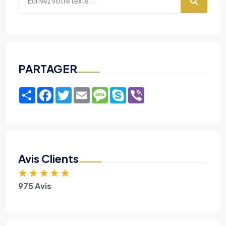
PARTAGER
Share
Facebook
Twitter
Email
Message
Skype
Viber
Avis Clients
★
★
★
★
★
975 Avis