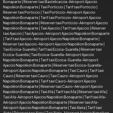
Bonaparte
|
Réserver taxi Bastelicaccia-Aéroport Ajaccio
Napoléon Bonaparte
|
Taxi Porticcio
|
Tarif taxi Porticcio
|
Réserver taxi Porticcio
|
Taxi Porticcio-Aéroport Ajaccio
Napoléon Bonaparte
|
Tarif taxi Porticcio-Aéroport Ajaccio
Napoléon Bonaparte
|
Réserver taxi Porticcio-Aéroport Ajaccio
Napoléon Bonaparte
|
Taxi Ajaccio
|
Tarif taxi Ajaccio
|
Réserver
taxi Ajaccio
|
Taxi Ajaccio-Aéroport Ajaccio Napoléon Bonaparte
|
Tarif taxi Ajaccio-Aéroport Ajaccio Napoléon Bonaparte
|
Réserver taxi Ajaccio-Aéroport Ajaccio Napoléon Bonaparte
|
Taxi Eccica-Suarella
|
Tarif taxi Eccica-Suarella
|
Réserver taxi
Eccica-Suarella
|
Taxi Eccica-Suarella-Aéroport Ajaccio
Napoléon Bonaparte
|
Tarif taxi Eccica-Suarella-Aéroport
Ajaccio Napoléon Bonaparte
|
Réserver taxi Eccica-Suarella-
Aéroport Ajaccio Napoléon Bonaparte
|
Taxi Cauro
|
Tarif taxi
Cauro
|
Réserver taxi Cauro
|
Taxi Cauro-Aéroport Ajaccio
Napoléon Bonaparte
|
Tarif taxi Cauro-Aéroport Ajaccio
Napoléon Bonaparte
|
Réserver taxi Cauro-Aéroport Ajaccio
Napoléon Bonaparte
|
Taxi Afa
|
Tarif taxi Afa
|
Réserver taxi Afa
|
Taxi Afa-Aéroport Ajaccio Napoléon Bonaparte
|
Tarif taxi Afa-
Aéroport Ajaccio Napoléon Bonaparte
|
Réserver taxi Afa-
Aéroport Ajaccio Napoléon Bonaparte
|
Taxi Alata
|
Tarif taxi
Alata
|
Réserver taxi Alata
|
Taxi Alata-Aéroport Ajaccio Napoléon