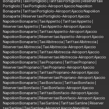
Bonaparte
|
Taxi Portigliolo
|
Tarif taxi Portigliolo
|
Réserver taxi
Portigliolo
|
Taxi Portigliolo-Aéroport Ajaccio Napoléon
Bonaparte
|
Tarif taxi Portigliolo-Aéroport Ajaccio Napoléon
Bonaparte
|
Réserver taxi Portigliolo-Aéroport Ajaccio
Napoléon Bonaparte
|
Taxi Appietto
|
Tarif taxi Appietto
|
Réserver taxi Appietto
|
Taxi Appietto-Aéroport Ajaccio
Napoléon Bonaparte
|
Tarif taxi Appietto-Aéroport Ajaccio
Napoléon Bonaparte
|
Réserver taxi Appietto-Aéroport Ajaccio
Napoléon Bonaparte
|
Taxi Albitreccia
|
Tarif taxi Albitreccia
|
Réserver taxi Albitreccia
|
Taxi Albitreccia-Aéroport Ajaccio
Napoléon Bonaparte
|
Tarif taxi Albitreccia-Aéroport Ajaccio
Napoléon Bonaparte
|
Réserver taxi Albitreccia-Aéroport Ajaccio
Napoléon Bonaparte
|
Taxi Propriano
|
Tarif taxi Propriano
|
Réserver taxi Propriano
|
Taxi Propriano-Aéroport Ajaccio
Napoléon Bonaparte
|
Tarif taxi Propriano-Aéroport Ajaccio
Napoléon Bonaparte
|
Réserver taxi Propriano-Aéroport Ajaccio
Napoléon Bonaparte
|
Taxi Bonifacio
|
Tarif taxi Bonifacio
|
Réserver taxi Bonifacio
|
Taxi Bonifacio-Aéroport Ajaccio
Napoléon Bonaparte
|
Tarif taxi Bonifacio-Aéroport Ajaccio
Napoléon Bonaparte
|
Réserver taxi Bonifacio-Aéroport Ajaccio
Napoléon Bonaparte
|
Taxi Sartène
|
Tarif taxi Sartène
|
Réserver
taxi Sartène
|
Taxi Sartène-Aéroport Ajaccio Napoléon