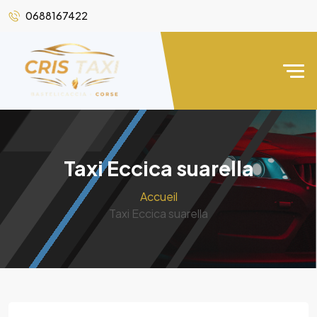
0688167422
Taxi Eccica suarella
Accueil
Taxi Eccica suarella