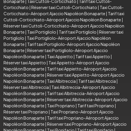
Bonaparte
|
Taxi Cuttoli-Corticchiato
|
Tarif taxi Cuttoli-
Corticchiato
|
Réserver taxi Cuttoli-Corticchiato
|
Taxi Cuttoli-
Corticchiato-Aéroport Ajaccio Napoléon Bonaparte
|
Tarif taxi
Cuttoli-Corticchiato-Aéroport Ajaccio Napoléon Bonaparte
|
Réserver taxi Cuttoli-Corticchiato-Aéroport Ajaccio Napoléon
Bonaparte
|
Taxi Portigliolo
|
Tarif taxi Portigliolo
|
Réserver taxi
Portigliolo
|
Taxi Portigliolo-Aéroport Ajaccio Napoléon
Bonaparte
|
Tarif taxi Portigliolo-Aéroport Ajaccio Napoléon
Bonaparte
|
Réserver taxi Portigliolo-Aéroport Ajaccio
Napoléon Bonaparte
|
Taxi Appietto
|
Tarif taxi Appietto
|
Réserver taxi Appietto
|
Taxi Appietto-Aéroport Ajaccio
Napoléon Bonaparte
|
Tarif taxi Appietto-Aéroport Ajaccio
Napoléon Bonaparte
|
Réserver taxi Appietto-Aéroport Ajaccio
Napoléon Bonaparte
|
Taxi Albitreccia
|
Tarif taxi Albitreccia
|
Réserver taxi Albitreccia
|
Taxi Albitreccia-Aéroport Ajaccio
Napoléon Bonaparte
|
Tarif taxi Albitreccia-Aéroport Ajaccio
Napoléon Bonaparte
|
Réserver taxi Albitreccia-Aéroport Ajaccio
Napoléon Bonaparte
|
Taxi Propriano
|
Tarif taxi Propriano
|
Réserver taxi Propriano
|
Taxi Propriano-Aéroport Ajaccio
Napoléon Bonaparte
|
Tarif taxi Propriano-Aéroport Ajaccio
Napoléon Bonaparte
|
Réserver taxi Propriano-Aéroport Ajaccio
Napoléon Bonaparte
|
Taxi Bonifacio
|
Tarif taxi Bonifacio
|