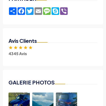
Share
Facebook
Twitter
Email
Message
Skype
Viber
Avis Clients
★
★
★
★
★
4345 Avis
GALERIE PHOTOS