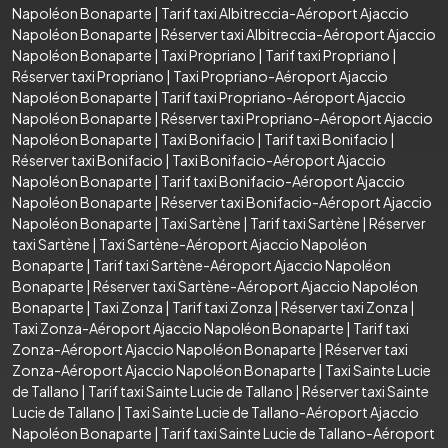
Napoléon Bonaparte
|
Tarif taxi Albitreccia-Aéroport Ajaccio
Napoléon Bonaparte
|
Réserver taxi Albitreccia-Aéroport Ajaccio
Napoléon Bonaparte
|
Taxi Propriano
|
Tarif taxi Propriano
|
Réserver taxi Propriano
|
Taxi Propriano-Aéroport Ajaccio
Napoléon Bonaparte
|
Tarif taxi Propriano-Aéroport Ajaccio
Napoléon Bonaparte
|
Réserver taxi Propriano-Aéroport Ajaccio
Napoléon Bonaparte
|
Taxi Bonifacio
|
Tarif taxi Bonifacio
|
Réserver taxi Bonifacio
|
Taxi Bonifacio-Aéroport Ajaccio
Napoléon Bonaparte
|
Tarif taxi Bonifacio-Aéroport Ajaccio
Napoléon Bonaparte
|
Réserver taxi Bonifacio-Aéroport Ajaccio
Napoléon Bonaparte
|
Taxi Sartène
|
Tarif taxi Sartène
|
Réserver
taxi Sartène
|
Taxi Sartène-Aéroport Ajaccio Napoléon
Bonaparte
|
Tarif taxi Sartène-Aéroport Ajaccio Napoléon
Bonaparte
|
Réserver taxi Sartène-Aéroport Ajaccio Napoléon
Bonaparte
|
Taxi Zonza
|
Tarif taxi Zonza
|
Réserver taxi Zonza
|
Taxi Zonza-Aéroport Ajaccio Napoléon Bonaparte
|
Tarif taxi
Zonza-Aéroport Ajaccio Napoléon Bonaparte
|
Réserver taxi
Zonza-Aéroport Ajaccio Napoléon Bonaparte
|
Taxi Sainte Lucie
de Tallano
|
Tarif taxi Sainte Lucie de Tallano
|
Réserver taxi Sainte
Lucie de Tallano
|
Taxi Sainte Lucie de Tallano-Aéroport Ajaccio
Napoléon Bonaparte
|
Tarif taxi Sainte Lucie de Tallano-Aéroport