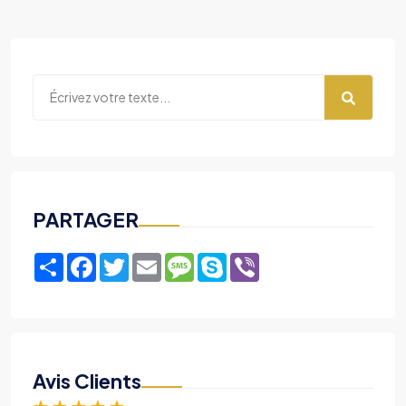
PARTAGER
Share
Facebook
Twitter
Email
Message
Skype
Viber
Avis Clients
★
★
★
★
★