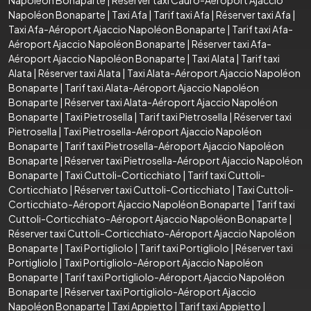
Napoléon Bonaparte
|
Taxi Afa
|
Tarif taxi Afa
|
Réserver taxi Afa
|
Taxi Afa-Aéroport Ajaccio Napoléon Bonaparte
|
Tarif taxi Afa-
Aéroport Ajaccio Napoléon Bonaparte
|
Réserver taxi Afa-
Aéroport Ajaccio Napoléon Bonaparte
|
Taxi Alata
|
Tarif taxi
Alata
|
Réserver taxi Alata
|
Taxi Alata-Aéroport Ajaccio Napoléon
Bonaparte
|
Tarif taxi Alata-Aéroport Ajaccio Napoléon
Bonaparte
|
Réserver taxi Alata-Aéroport Ajaccio Napoléon
Bonaparte
|
Taxi Pietrosella
|
Tarif taxi Pietrosella
|
Réserver taxi
Pietrosella
|
Taxi Pietrosella-Aéroport Ajaccio Napoléon
Bonaparte
|
Tarif taxi Pietrosella-Aéroport Ajaccio Napoléon
Bonaparte
|
Réserver taxi Pietrosella-Aéroport Ajaccio Napoléon
Bonaparte
|
Taxi Cuttoli-Corticchiato
|
Tarif taxi Cuttoli-
Corticchiato
|
Réserver taxi Cuttoli-Corticchiato
|
Taxi Cuttoli-
Corticchiato-Aéroport Ajaccio Napoléon Bonaparte
|
Tarif taxi
Cuttoli-Corticchiato-Aéroport Ajaccio Napoléon Bonaparte
|
Réserver taxi Cuttoli-Corticchiato-Aéroport Ajaccio Napoléon
Bonaparte
|
Taxi Portigliolo
|
Tarif taxi Portigliolo
|
Réserver taxi
Portigliolo
|
Taxi Portigliolo-Aéroport Ajaccio Napoléon
Bonaparte
|
Tarif taxi Portigliolo-Aéroport Ajaccio Napoléon
Bonaparte
|
Réserver taxi Portigliolo-Aéroport Ajaccio
Napoléon Bonaparte
|
Taxi Appietto
|
Tarif taxi Appietto
|