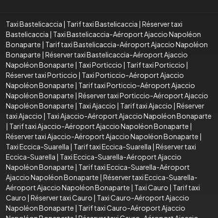
Taxi Bastelicaccia
|
Tarif taxi Bastelicaccia
|
Réserver taxi
Bastelicaccia
|
Taxi Bastelicaccia-Aéroport Ajaccio Napoléon
Bonaparte
|
Tarif taxi Bastelicaccia-Aéroport Ajaccio Napoléon
Bonaparte
|
Réserver taxi Bastelicaccia-Aéroport Ajaccio
Napoléon Bonaparte
|
Taxi Porticcio
|
Tarif taxi Porticcio
|
Réserver taxi Porticcio
|
Taxi Porticcio-Aéroport Ajaccio
Napoléon Bonaparte
|
Tarif taxi Porticcio-Aéroport Ajaccio
Napoléon Bonaparte
|
Réserver taxi Porticcio-Aéroport Ajaccio
Napoléon Bonaparte
|
Taxi Ajaccio
|
Tarif taxi Ajaccio
|
Réserver
taxi Ajaccio
|
Taxi Ajaccio-Aéroport Ajaccio Napoléon Bonaparte
|
Tarif taxi Ajaccio-Aéroport Ajaccio Napoléon Bonaparte
|
Réserver taxi Ajaccio-Aéroport Ajaccio Napoléon Bonaparte
|
Taxi Eccica-Suarella
|
Tarif taxi Eccica-Suarella
|
Réserver taxi
Eccica-Suarella
|
Taxi Eccica-Suarella-Aéroport Ajaccio
Napoléon Bonaparte
|
Tarif taxi Eccica-Suarella-Aéroport
Ajaccio Napoléon Bonaparte
|
Réserver taxi Eccica-Suarella-
Aéroport Ajaccio Napoléon Bonaparte
|
Taxi Cauro
|
Tarif taxi
Cauro
|
Réserver taxi Cauro
|
Taxi Cauro-Aéroport Ajaccio
Napoléon Bonaparte
|
Tarif taxi Cauro-Aéroport Ajaccio
Napoléon Bonaparte
|
Réserver taxi Cauro-Aéroport Ajaccio