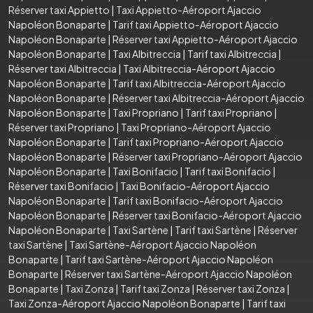
Réserver taxi Appietto
|
Taxi Appietto-Aéroport Ajaccio
Napoléon Bonaparte
|
Tarif taxi Appietto-Aéroport Ajaccio
Napoléon Bonaparte
|
Réserver taxi Appietto-Aéroport Ajaccio
Napoléon Bonaparte
|
Taxi Albitreccia
|
Tarif taxi Albitreccia
|
Réserver taxi Albitreccia
|
Taxi Albitreccia-Aéroport Ajaccio
Napoléon Bonaparte
|
Tarif taxi Albitreccia-Aéroport Ajaccio
Napoléon Bonaparte
|
Réserver taxi Albitreccia-Aéroport Ajaccio
Napoléon Bonaparte
|
Taxi Propriano
|
Tarif taxi Propriano
|
Réserver taxi Propriano
|
Taxi Propriano-Aéroport Ajaccio
Napoléon Bonaparte
|
Tarif taxi Propriano-Aéroport Ajaccio
Napoléon Bonaparte
|
Réserver taxi Propriano-Aéroport Ajaccio
Napoléon Bonaparte
|
Taxi Bonifacio
|
Tarif taxi Bonifacio
|
Réserver taxi Bonifacio
|
Taxi Bonifacio-Aéroport Ajaccio
Napoléon Bonaparte
|
Tarif taxi Bonifacio-Aéroport Ajaccio
Napoléon Bonaparte
|
Réserver taxi Bonifacio-Aéroport Ajaccio
Napoléon Bonaparte
|
Taxi Sartène
|
Tarif taxi Sartène
|
Réserver
taxi Sartène
|
Taxi Sartène-Aéroport Ajaccio Napoléon
Bonaparte
|
Tarif taxi Sartène-Aéroport Ajaccio Napoléon
Bonaparte
|
Réserver taxi Sartène-Aéroport Ajaccio Napoléon
Bonaparte
|
Taxi Zonza
|
Tarif taxi Zonza
|
Réserver taxi Zonza
|
Taxi Zonza-Aéroport Ajaccio Napoléon Bonaparte
|
Tarif taxi