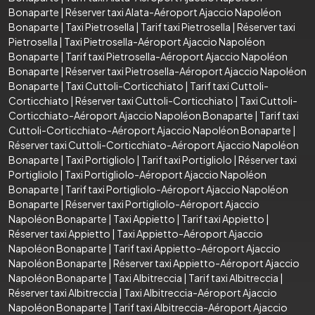
Bonaparte
|
Réserver taxi Alata-Aéroport Ajaccio Napoléon
Bonaparte
|
Taxi Pietrosella
|
Tarif taxi Pietrosella
|
Réserver taxi
Pietrosella
|
Taxi Pietrosella-Aéroport Ajaccio Napoléon
Bonaparte
|
Tarif taxi Pietrosella-Aéroport Ajaccio Napoléon
Bonaparte
|
Réserver taxi Pietrosella-Aéroport Ajaccio Napoléon
Bonaparte
|
Taxi Cuttoli-Corticchiato
|
Tarif taxi Cuttoli-
Corticchiato
|
Réserver taxi Cuttoli-Corticchiato
|
Taxi Cuttoli-
Corticchiato-Aéroport Ajaccio Napoléon Bonaparte
|
Tarif taxi
Cuttoli-Corticchiato-Aéroport Ajaccio Napoléon Bonaparte
|
Réserver taxi Cuttoli-Corticchiato-Aéroport Ajaccio Napoléon
Bonaparte
|
Taxi Portigliolo
|
Tarif taxi Portigliolo
|
Réserver taxi
Portigliolo
|
Taxi Portigliolo-Aéroport Ajaccio Napoléon
Bonaparte
|
Tarif taxi Portigliolo-Aéroport Ajaccio Napoléon
Bonaparte
|
Réserver taxi Portigliolo-Aéroport Ajaccio
Napoléon Bonaparte
|
Taxi Appietto
|
Tarif taxi Appietto
|
Réserver taxi Appietto
|
Taxi Appietto-Aéroport Ajaccio
Napoléon Bonaparte
|
Tarif taxi Appietto-Aéroport Ajaccio
Napoléon Bonaparte
|
Réserver taxi Appietto-Aéroport Ajaccio
Napoléon Bonaparte
|
Taxi Albitreccia
|
Tarif taxi Albitreccia
|
Réserver taxi Albitreccia
|
Taxi Albitreccia-Aéroport Ajaccio
Napoléon Bonaparte
|
Tarif taxi Albitreccia-Aéroport Ajaccio