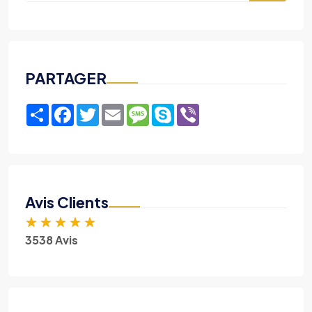
PARTAGER
Share
Facebook
Twitter
Email
Message
Skype
Viber
Avis Clients
★
★
★
★
★
3538 Avis