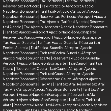
Napoléon Bonaparte
|
Taxi Porticcio
|
Tarif taxi Porticcio
|
Réserver taxi Porticcio
|
Taxi Porticcio-Aéroport Ajaccio
Napoléon Bonaparte
|
Tarif taxi Porticcio-Aéroport Ajaccio
Napoléon Bonaparte
|
Réserver taxi Porticcio-Aéroport Ajaccio
Napoléon Bonaparte
|
Taxi Ajaccio
|
Tarif taxi Ajaccio
|
Réserver
taxi Ajaccio
|
Taxi Ajaccio-Aéroport Ajaccio Napoléon Bonaparte
|
Tarif taxi Ajaccio-Aéroport Ajaccio Napoléon Bonaparte
|
Réserver taxi Ajaccio-Aéroport Ajaccio Napoléon Bonaparte
|
Taxi Eccica-Suarella
|
Tarif taxi Eccica-Suarella
|
Réserver taxi
Eccica-Suarella
|
Taxi Eccica-Suarella-Aéroport Ajaccio
Napoléon Bonaparte
|
Tarif taxi Eccica-Suarella-Aéroport
Ajaccio Napoléon Bonaparte
|
Réserver taxi Eccica-Suarella-
Aéroport Ajaccio Napoléon Bonaparte
|
Taxi Cauro
|
Tarif taxi
Cauro
|
Réserver taxi Cauro
|
Taxi Cauro-Aéroport Ajaccio
Napoléon Bonaparte
|
Tarif taxi Cauro-Aéroport Ajaccio
Napoléon Bonaparte
|
Réserver taxi Cauro-Aéroport Ajaccio
Napoléon Bonaparte
|
Taxi Afa
|
Tarif taxi Afa
|
Réserver taxi Afa
|
Taxi Afa-Aéroport Ajaccio Napoléon Bonaparte
|
Tarif taxi Afa-
Aéroport Ajaccio Napoléon Bonaparte
|
Réserver taxi Afa-
Aéroport Ajaccio Napoléon Bonaparte
|
Taxi Alata
|
Tarif taxi
Alata
|
Réserver taxi Alata
|
Taxi Alata-Aéroport Ajaccio Napoléon
Bonaparte
|
Tarif taxi Alata-Aéroport Ajaccio Napoléon