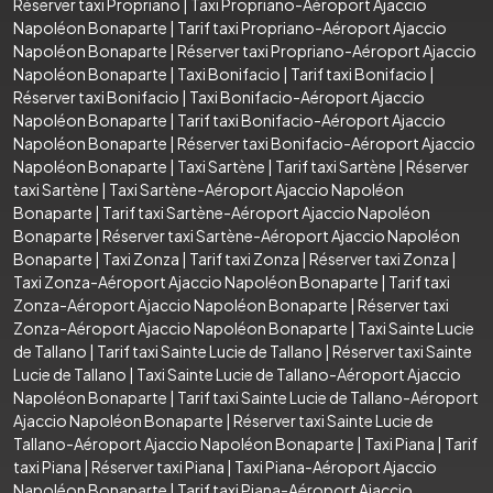
Réserver taxi Propriano
|
Taxi Propriano-Aéroport Ajaccio
Napoléon Bonaparte
|
Tarif taxi Propriano-Aéroport Ajaccio
Napoléon Bonaparte
|
Réserver taxi Propriano-Aéroport Ajaccio
Napoléon Bonaparte
|
Taxi Bonifacio
|
Tarif taxi Bonifacio
|
Réserver taxi Bonifacio
|
Taxi Bonifacio-Aéroport Ajaccio
Napoléon Bonaparte
|
Tarif taxi Bonifacio-Aéroport Ajaccio
Napoléon Bonaparte
|
Réserver taxi Bonifacio-Aéroport Ajaccio
Napoléon Bonaparte
|
Taxi Sartène
|
Tarif taxi Sartène
|
Réserver
taxi Sartène
|
Taxi Sartène-Aéroport Ajaccio Napoléon
Bonaparte
|
Tarif taxi Sartène-Aéroport Ajaccio Napoléon
Bonaparte
|
Réserver taxi Sartène-Aéroport Ajaccio Napoléon
Bonaparte
|
Taxi Zonza
|
Tarif taxi Zonza
|
Réserver taxi Zonza
|
Taxi Zonza-Aéroport Ajaccio Napoléon Bonaparte
|
Tarif taxi
Zonza-Aéroport Ajaccio Napoléon Bonaparte
|
Réserver taxi
Zonza-Aéroport Ajaccio Napoléon Bonaparte
|
Taxi Sainte Lucie
de Tallano
|
Tarif taxi Sainte Lucie de Tallano
|
Réserver taxi Sainte
Lucie de Tallano
|
Taxi Sainte Lucie de Tallano-Aéroport Ajaccio
Napoléon Bonaparte
|
Tarif taxi Sainte Lucie de Tallano-Aéroport
Ajaccio Napoléon Bonaparte
|
Réserver taxi Sainte Lucie de
Tallano-Aéroport Ajaccio Napoléon Bonaparte
|
Taxi Piana
|
Tarif
taxi Piana
|
Réserver taxi Piana
|
Taxi Piana-Aéroport Ajaccio
Napoléon Bonaparte
|
Tarif taxi Piana-Aéroport Ajaccio