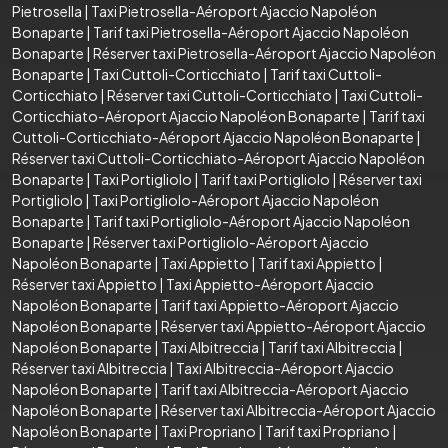
Pietrosella
|
Taxi Pietrosella-Aéroport Ajaccio Napoléon
Bonaparte
|
Tarif taxi Pietrosella-Aéroport Ajaccio Napoléon
Bonaparte
|
Réserver taxi Pietrosella-Aéroport Ajaccio Napoléon
Bonaparte
|
Taxi Cuttoli-Corticchiato
|
Tarif taxi Cuttoli-
Corticchiato
|
Réserver taxi Cuttoli-Corticchiato
|
Taxi Cuttoli-
Corticchiato-Aéroport Ajaccio Napoléon Bonaparte
|
Tarif taxi
Cuttoli-Corticchiato-Aéroport Ajaccio Napoléon Bonaparte
|
Réserver taxi Cuttoli-Corticchiato-Aéroport Ajaccio Napoléon
Bonaparte
|
Taxi Portigliolo
|
Tarif taxi Portigliolo
|
Réserver taxi
Portigliolo
|
Taxi Portigliolo-Aéroport Ajaccio Napoléon
Bonaparte
|
Tarif taxi Portigliolo-Aéroport Ajaccio Napoléon
Bonaparte
|
Réserver taxi Portigliolo-Aéroport Ajaccio
Napoléon Bonaparte
|
Taxi Appietto
|
Tarif taxi Appietto
|
Réserver taxi Appietto
|
Taxi Appietto-Aéroport Ajaccio
Napoléon Bonaparte
|
Tarif taxi Appietto-Aéroport Ajaccio
Napoléon Bonaparte
|
Réserver taxi Appietto-Aéroport Ajaccio
Napoléon Bonaparte
|
Taxi Albitreccia
|
Tarif taxi Albitreccia
|
Réserver taxi Albitreccia
|
Taxi Albitreccia-Aéroport Ajaccio
Napoléon Bonaparte
|
Tarif taxi Albitreccia-Aéroport Ajaccio
Napoléon Bonaparte
|
Réserver taxi Albitreccia-Aéroport Ajaccio
Napoléon Bonaparte
|
Taxi Propriano
|
Tarif taxi Propriano
|