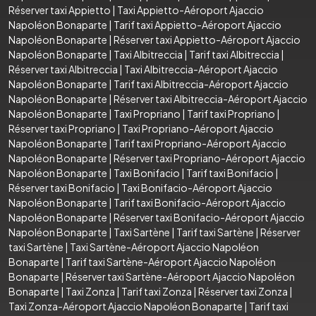
Réserver taxi Appietto
|
Taxi Appietto-Aéroport Ajaccio
Napoléon Bonaparte
|
Tarif taxi Appietto-Aéroport Ajaccio
Napoléon Bonaparte
|
Réserver taxi Appietto-Aéroport Ajaccio
Napoléon Bonaparte
|
Taxi Albitreccia
|
Tarif taxi Albitreccia
|
Réserver taxi Albitreccia
|
Taxi Albitreccia-Aéroport Ajaccio
Napoléon Bonaparte
|
Tarif taxi Albitreccia-Aéroport Ajaccio
Napoléon Bonaparte
|
Réserver taxi Albitreccia-Aéroport Ajaccio
Napoléon Bonaparte
|
Taxi Propriano
|
Tarif taxi Propriano
|
Réserver taxi Propriano
|
Taxi Propriano-Aéroport Ajaccio
Napoléon Bonaparte
|
Tarif taxi Propriano-Aéroport Ajaccio
Napoléon Bonaparte
|
Réserver taxi Propriano-Aéroport Ajaccio
Napoléon Bonaparte
|
Taxi Bonifacio
|
Tarif taxi Bonifacio
|
Réserver taxi Bonifacio
|
Taxi Bonifacio-Aéroport Ajaccio
Napoléon Bonaparte
|
Tarif taxi Bonifacio-Aéroport Ajaccio
Napoléon Bonaparte
|
Réserver taxi Bonifacio-Aéroport Ajaccio
Napoléon Bonaparte
|
Taxi Sartène
|
Tarif taxi Sartène
|
Réserver
taxi Sartène
|
Taxi Sartène-Aéroport Ajaccio Napoléon
Bonaparte
|
Tarif taxi Sartène-Aéroport Ajaccio Napoléon
Bonaparte
|
Réserver taxi Sartène-Aéroport Ajaccio Napoléon
Bonaparte
|
Taxi Zonza
|
Tarif taxi Zonza
|
Réserver taxi Zonza
|
Taxi Zonza-Aéroport Ajaccio Napoléon Bonaparte
|
Tarif taxi