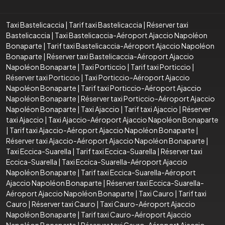
Taxi Bastelicaccia
|
Tarif taxi Bastelicaccia
|
Réserver taxi
Bastelicaccia
|
Taxi Bastelicaccia-Aéroport Ajaccio Napoléon
Bonaparte
|
Tarif taxi Bastelicaccia-Aéroport Ajaccio Napoléon
Bonaparte
|
Réserver taxi Bastelicaccia-Aéroport Ajaccio
Napoléon Bonaparte
|
Taxi Porticcio
|
Tarif taxi Porticcio
|
Réserver taxi Porticcio
|
Taxi Porticcio-Aéroport Ajaccio
Napoléon Bonaparte
|
Tarif taxi Porticcio-Aéroport Ajaccio
Napoléon Bonaparte
|
Réserver taxi Porticcio-Aéroport Ajaccio
Napoléon Bonaparte
|
Taxi Ajaccio
|
Tarif taxi Ajaccio
|
Réserver
taxi Ajaccio
|
Taxi Ajaccio-Aéroport Ajaccio Napoléon Bonaparte
|
Tarif taxi Ajaccio-Aéroport Ajaccio Napoléon Bonaparte
|
Réserver taxi Ajaccio-Aéroport Ajaccio Napoléon Bonaparte
|
Taxi Eccica-Suarella
|
Tarif taxi Eccica-Suarella
|
Réserver taxi
Eccica-Suarella
|
Taxi Eccica-Suarella-Aéroport Ajaccio
Napoléon Bonaparte
|
Tarif taxi Eccica-Suarella-Aéroport
Ajaccio Napoléon Bonaparte
|
Réserver taxi Eccica-Suarella-
Aéroport Ajaccio Napoléon Bonaparte
|
Taxi Cauro
|
Tarif taxi
Cauro
|
Réserver taxi Cauro
|
Taxi Cauro-Aéroport Ajaccio
Napoléon Bonaparte
|
Tarif taxi Cauro-Aéroport Ajaccio
Napoléon Bonaparte
|
Réserver taxi Cauro-Aéroport Ajaccio