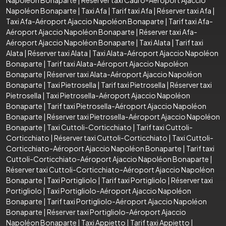
Napoléon Bonaparte
|
Taxi Afa
|
Tarif taxi Afa
|
Réserver taxi Afa
|
Taxi Afa-Aéroport Ajaccio Napoléon Bonaparte
|
Tarif taxi Afa-
Aéroport Ajaccio Napoléon Bonaparte
|
Réserver taxi Afa-
Aéroport Ajaccio Napoléon Bonaparte
|
Taxi Alata
|
Tarif taxi
Alata
|
Réserver taxi Alata
|
Taxi Alata-Aéroport Ajaccio Napoléon
Bonaparte
|
Tarif taxi Alata-Aéroport Ajaccio Napoléon
Bonaparte
|
Réserver taxi Alata-Aéroport Ajaccio Napoléon
Bonaparte
|
Taxi Pietrosella
|
Tarif taxi Pietrosella
|
Réserver taxi
Pietrosella
|
Taxi Pietrosella-Aéroport Ajaccio Napoléon
Bonaparte
|
Tarif taxi Pietrosella-Aéroport Ajaccio Napoléon
Bonaparte
|
Réserver taxi Pietrosella-Aéroport Ajaccio Napoléon
Bonaparte
|
Taxi Cuttoli-Corticchiato
|
Tarif taxi Cuttoli-
Corticchiato
|
Réserver taxi Cuttoli-Corticchiato
|
Taxi Cuttoli-
Corticchiato-Aéroport Ajaccio Napoléon Bonaparte
|
Tarif taxi
Cuttoli-Corticchiato-Aéroport Ajaccio Napoléon Bonaparte
|
Réserver taxi Cuttoli-Corticchiato-Aéroport Ajaccio Napoléon
Bonaparte
|
Taxi Portigliolo
|
Tarif taxi Portigliolo
|
Réserver taxi
Portigliolo
|
Taxi Portigliolo-Aéroport Ajaccio Napoléon
Bonaparte
|
Tarif taxi Portigliolo-Aéroport Ajaccio Napoléon
Bonaparte
|
Réserver taxi Portigliolo-Aéroport Ajaccio
Napoléon Bonaparte
|
Taxi Appietto
|
Tarif taxi Appietto
|