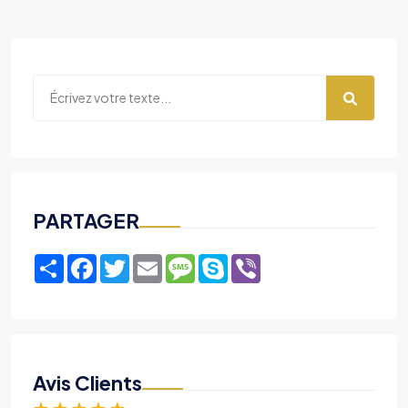
PARTAGER
Share
Facebook
Twitter
Email
Message
Skype
Viber
Avis Clients
★
★
★
★
★