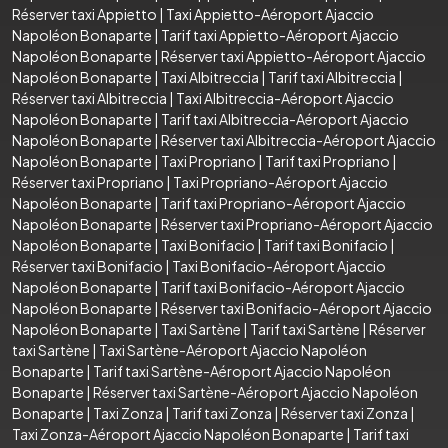
Réserver taxi Appietto
|
Taxi Appietto-Aéroport Ajaccio
Napoléon Bonaparte
|
Tarif taxi Appietto-Aéroport Ajaccio
Napoléon Bonaparte
|
Réserver taxi Appietto-Aéroport Ajaccio
Napoléon Bonaparte
|
Taxi Albitreccia
|
Tarif taxi Albitreccia
|
Réserver taxi Albitreccia
|
Taxi Albitreccia-Aéroport Ajaccio
Napoléon Bonaparte
|
Tarif taxi Albitreccia-Aéroport Ajaccio
Napoléon Bonaparte
|
Réserver taxi Albitreccia-Aéroport Ajaccio
Napoléon Bonaparte
|
Taxi Propriano
|
Tarif taxi Propriano
|
Réserver taxi Propriano
|
Taxi Propriano-Aéroport Ajaccio
Napoléon Bonaparte
|
Tarif taxi Propriano-Aéroport Ajaccio
Napoléon Bonaparte
|
Réserver taxi Propriano-Aéroport Ajaccio
Napoléon Bonaparte
|
Taxi Bonifacio
|
Tarif taxi Bonifacio
|
Réserver taxi Bonifacio
|
Taxi Bonifacio-Aéroport Ajaccio
Napoléon Bonaparte
|
Tarif taxi Bonifacio-Aéroport Ajaccio
Napoléon Bonaparte
|
Réserver taxi Bonifacio-Aéroport Ajaccio
Napoléon Bonaparte
|
Taxi Sartène
|
Tarif taxi Sartène
|
Réserver
taxi Sartène
|
Taxi Sartène-Aéroport Ajaccio Napoléon
Bonaparte
|
Tarif taxi Sartène-Aéroport Ajaccio Napoléon
Bonaparte
|
Réserver taxi Sartène-Aéroport Ajaccio Napoléon
Bonaparte
|
Taxi Zonza
|
Tarif taxi Zonza
|
Réserver taxi Zonza
|
Taxi Zonza-Aéroport Ajaccio Napoléon Bonaparte
|
Tarif taxi