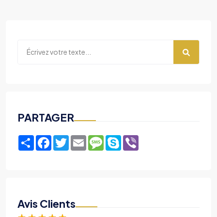
PARTAGER
Share
Facebook
Twitter
Email
Message
Skype
Viber
Avis Clients
★
★
★
★
★