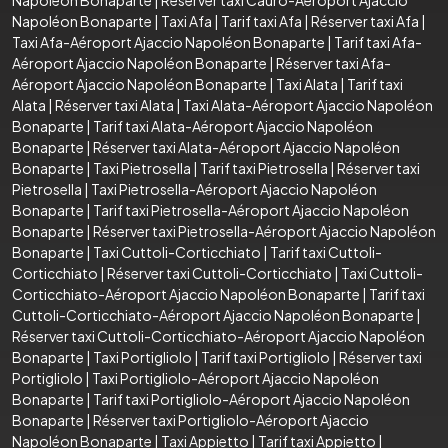
Napoléon Bonaparte
|
Taxi Afa
|
Tarif taxi Afa
|
Réserver taxi Afa
|
Taxi Afa-Aéroport Ajaccio Napoléon Bonaparte
|
Tarif taxi Afa-
Aéroport Ajaccio Napoléon Bonaparte
|
Réserver taxi Afa-
Aéroport Ajaccio Napoléon Bonaparte
|
Taxi Alata
|
Tarif taxi
Alata
|
Réserver taxi Alata
|
Taxi Alata-Aéroport Ajaccio Napoléon
Bonaparte
|
Tarif taxi Alata-Aéroport Ajaccio Napoléon
Bonaparte
|
Réserver taxi Alata-Aéroport Ajaccio Napoléon
Bonaparte
|
Taxi Pietrosella
|
Tarif taxi Pietrosella
|
Réserver taxi
Pietrosella
|
Taxi Pietrosella-Aéroport Ajaccio Napoléon
Bonaparte
|
Tarif taxi Pietrosella-Aéroport Ajaccio Napoléon
Bonaparte
|
Réserver taxi Pietrosella-Aéroport Ajaccio Napoléon
Bonaparte
|
Taxi Cuttoli-Corticchiato
|
Tarif taxi Cuttoli-
Corticchiato
|
Réserver taxi Cuttoli-Corticchiato
|
Taxi Cuttoli-
Corticchiato-Aéroport Ajaccio Napoléon Bonaparte
|
Tarif taxi
Cuttoli-Corticchiato-Aéroport Ajaccio Napoléon Bonaparte
|
Réserver taxi Cuttoli-Corticchiato-Aéroport Ajaccio Napoléon
Bonaparte
|
Taxi Portigliolo
|
Tarif taxi Portigliolo
|
Réserver taxi
Portigliolo
|
Taxi Portigliolo-Aéroport Ajaccio Napoléon
Bonaparte
|
Tarif taxi Portigliolo-Aéroport Ajaccio Napoléon
Bonaparte
|
Réserver taxi Portigliolo-Aéroport Ajaccio
Napoléon Bonaparte
|
Taxi Appietto
|
Tarif taxi Appietto
|