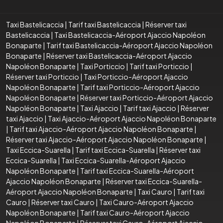
Taxi Bastelicaccia
|
Tarif taxi Bastelicaccia
|
Réserver taxi
Bastelicaccia
|
Taxi Bastelicaccia-Aéroport Ajaccio Napoléon
Bonaparte
|
Tarif taxi Bastelicaccia-Aéroport Ajaccio Napoléon
Bonaparte
|
Réserver taxi Bastelicaccia-Aéroport Ajaccio
Napoléon Bonaparte
|
Taxi Porticcio
|
Tarif taxi Porticcio
|
Réserver taxi Porticcio
|
Taxi Porticcio-Aéroport Ajaccio
Napoléon Bonaparte
|
Tarif taxi Porticcio-Aéroport Ajaccio
Napoléon Bonaparte
|
Réserver taxi Porticcio-Aéroport Ajaccio
Napoléon Bonaparte
|
Taxi Ajaccio
|
Tarif taxi Ajaccio
|
Réserver
taxi Ajaccio
|
Taxi Ajaccio-Aéroport Ajaccio Napoléon Bonaparte
|
Tarif taxi Ajaccio-Aéroport Ajaccio Napoléon Bonaparte
|
Réserver taxi Ajaccio-Aéroport Ajaccio Napoléon Bonaparte
|
Taxi Eccica-Suarella
|
Tarif taxi Eccica-Suarella
|
Réserver taxi
Eccica-Suarella
|
Taxi Eccica-Suarella-Aéroport Ajaccio
Napoléon Bonaparte
|
Tarif taxi Eccica-Suarella-Aéroport
Ajaccio Napoléon Bonaparte
|
Réserver taxi Eccica-Suarella-
Aéroport Ajaccio Napoléon Bonaparte
|
Taxi Cauro
|
Tarif taxi
Cauro
|
Réserver taxi Cauro
|
Taxi Cauro-Aéroport Ajaccio
Napoléon Bonaparte
|
Tarif taxi Cauro-Aéroport Ajaccio
Napoléon Bonaparte
|
Réserver taxi Cauro-Aéroport Ajaccio