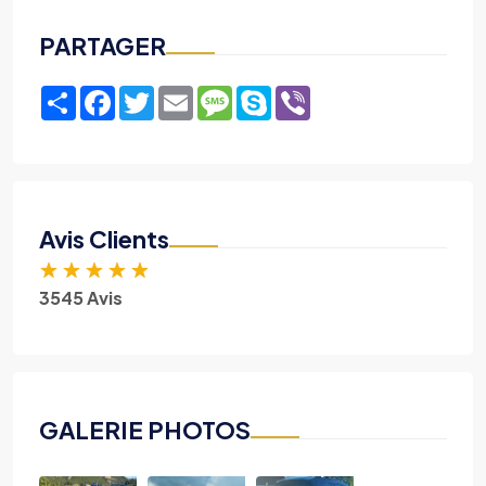
PARTAGER
Share
Facebook
Twitter
Email
Message
Skype
Viber
Avis Clients
★
★
★
★
★
3545 Avis
GALERIE PHOTOS