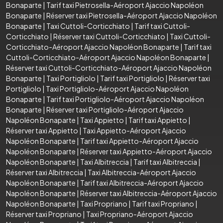
Bonaparte
|
Tarif taxi Pietrosella-Aéroport Ajaccio Napoléon
Bonaparte
|
Réserver taxi Pietrosella-Aéroport Ajaccio Napoléon
Bonaparte
|
Taxi Cuttoli-Corticchiato
|
Tarif taxi Cuttoli-
Corticchiato
|
Réserver taxi Cuttoli-Corticchiato
|
Taxi Cuttoli-
Corticchiato-Aéroport Ajaccio Napoléon Bonaparte
|
Tarif taxi
Cuttoli-Corticchiato-Aéroport Ajaccio Napoléon Bonaparte
|
Réserver taxi Cuttoli-Corticchiato-Aéroport Ajaccio Napoléon
Bonaparte
|
Taxi Portigliolo
|
Tarif taxi Portigliolo
|
Réserver taxi
Portigliolo
|
Taxi Portigliolo-Aéroport Ajaccio Napoléon
Bonaparte
|
Tarif taxi Portigliolo-Aéroport Ajaccio Napoléon
Bonaparte
|
Réserver taxi Portigliolo-Aéroport Ajaccio
Napoléon Bonaparte
|
Taxi Appietto
|
Tarif taxi Appietto
|
Réserver taxi Appietto
|
Taxi Appietto-Aéroport Ajaccio
Napoléon Bonaparte
|
Tarif taxi Appietto-Aéroport Ajaccio
Napoléon Bonaparte
|
Réserver taxi Appietto-Aéroport Ajaccio
Napoléon Bonaparte
|
Taxi Albitreccia
|
Tarif taxi Albitreccia
|
Réserver taxi Albitreccia
|
Taxi Albitreccia-Aéroport Ajaccio
Napoléon Bonaparte
|
Tarif taxi Albitreccia-Aéroport Ajaccio
Napoléon Bonaparte
|
Réserver taxi Albitreccia-Aéroport Ajaccio
Napoléon Bonaparte
|
Taxi Propriano
|
Tarif taxi Propriano
|
Réserver taxi Propriano
|
Taxi Propriano-Aéroport Ajaccio