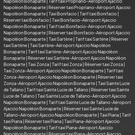
Napoléon Bonaparte
|
Tarif taxi Propriano-Aéroport Ajaccio
Napoléon Bonaparte
|
Réserver taxi Propriano-Aéroport Ajaccio
Napoléon Bonaparte
|
Taxi Bonifacio
|
Tarif taxi Bonifacio
|
Réserver taxi Bonifacio
|
Taxi Bonifacio-Aéroport Ajaccio
Napoléon Bonaparte
|
Tarif taxi Bonifacio-Aéroport Ajaccio
Napoléon Bonaparte
|
Réserver taxi Bonifacio-Aéroport Ajaccio
Napoléon Bonaparte
|
Taxi Sartène
|
Tarif taxi Sartène
|
Réserver
taxi Sartène
|
Taxi Sartène-Aéroport Ajaccio Napoléon
Bonaparte
|
Tarif taxi Sartène-Aéroport Ajaccio Napoléon
Bonaparte
|
Réserver taxi Sartène-Aéroport Ajaccio Napoléon
Bonaparte
|
Taxi Zonza
|
Tarif taxi Zonza
|
Réserver taxi Zonza
|
Taxi Zonza-Aéroport Ajaccio Napoléon Bonaparte
|
Tarif taxi
Zonza-Aéroport Ajaccio Napoléon Bonaparte
|
Réserver taxi
Zonza-Aéroport Ajaccio Napoléon Bonaparte
|
Taxi Sainte Lucie
de Tallano
|
Tarif taxi Sainte Lucie de Tallano
|
Réserver taxi Sainte
Lucie de Tallano
|
Taxi Sainte Lucie de Tallano-Aéroport Ajaccio
Napoléon Bonaparte
|
Tarif taxi Sainte Lucie de Tallano-Aéroport
Ajaccio Napoléon Bonaparte
|
Réserver taxi Sainte Lucie de
Tallano-Aéroport Ajaccio Napoléon Bonaparte
|
Taxi Piana
|
Tarif
taxi Piana
|
Réserver taxi Piana
|
Taxi Piana-Aéroport Ajaccio
Napoléon Bonaparte
|
Tarif taxi Piana-Aéroport Ajaccio
Napoléon Bonaparte
|
Réserver taxi Piana-Aéroport Ajaccio